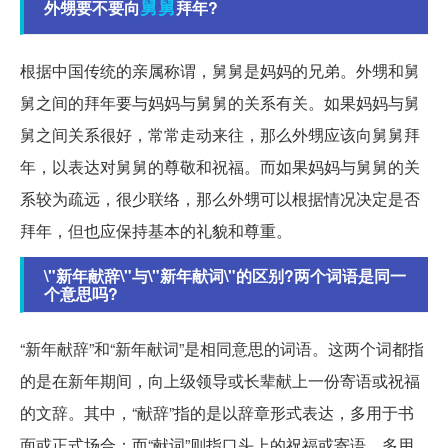
舅舅
外甥要不要向
拜年?
根据中国传统的亲属称谓，舅舅是妈妈的兄弟。外甥和舅
舅之间的拜年要与妈妈与舅舅的关系有关。如果妈妈与舅
舅之间关系很好，常常走动来往，那么外甥应该向舅舅拜
年，以表达对舅舅的尊敬和祝福。而如果妈妈与舅舅的关
系较为疏远，很少联络，那么外甥可以根据情况决定是否
拜年，但也应保持基本的礼貌和尊重。
\"新年献辞\"与\"新年献词\"的区别?两个词语是同一
个意思吗?
“新年献辞”和“新年献词”是相同意思的词语。这两个词都指
的是在新年期间，向上级领导或长辈献上一份寄语或祝福
的文辞。其中，“献辞”指的是以辞章形式表达，多用于书
面或正式场合；而“献词”则指口头上的祝福或寄语，多用