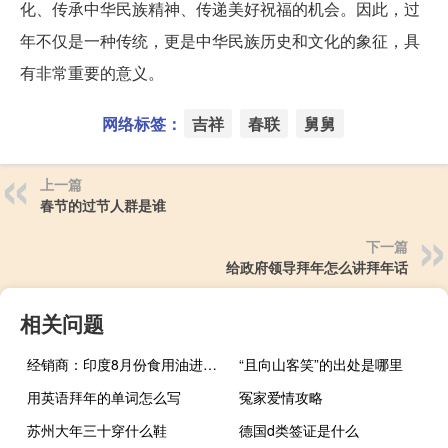
化、传承中华民族精神、传递美好祝福的机会。因此，过
年不仅是一种传统，更是中华民族历史和文化的象征，具
有非常重要的意义。
网络标签：
吉祥
春联
舅舅
上一篇
春节的过节人群是谁
下一篇
给政府领导拜年怎么讲拜年话
相关问题
经销商：印度8月份食用油进口量环比增长5%达到创纪录的185万公吨；8月份棕榈油进口量环比增长3.6%达到112万公吨为9个月来最高水平
“且向山客笑”的出处是哪里
用英语拜年的单词怎么写
冤家爱情攻略
苏州大年三十穿什么鞋
德国d类签证是什么