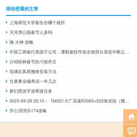
猜你想看的文章
上海师范大学新生在哪个校区
天河潭公园春节人多吗
嗨 大神 攻略
中国工商银行美国子公司：遭勒索软件攻击致部分系统中断正彻查
介绍桂林春节的习俗作文
琉璃瓦凤尾翘角安装方法
甘肃事业编考试一年几次
梦幻西游手游帮派任务
2023-09-29 22:10： G4521大广高速K3063+522南龙段（赣州市南康区境内，往南昌方向）发生一起两小车追尾事故，单道缓慢通行。~阿左​​​
开心消消乐174攻略