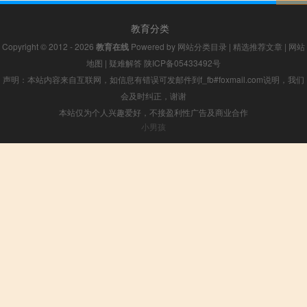
教育分类
Copyright © 2012 - 2026
教育在线
Powered by
网站分类目录
|
精选推荐文章
|
网站
地图
|
疑难解答
陕ICP备05433492号
声明：本站内容来自互联网，如信息有错误可发邮件到f_fb#foxmail.com说明，我们
会及时纠正，谢谢
本站仅为个人兴趣爱好，不接盈利性广告及商业合作
小男孩