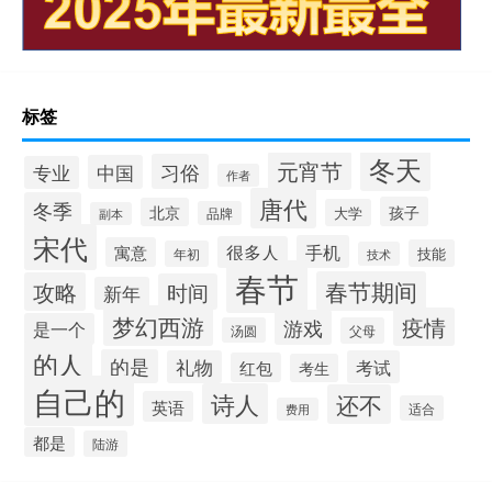
标签
冬天
元宵节
习俗
中国
专业
作者
唐代
冬季
孩子
北京
大学
品牌
副本
宋代
手机
很多人
寓意
技能
年初
技术
春节
春节期间
攻略
时间
新年
梦幻西游
疫情
游戏
是一个
汤圆
父母
的人
的是
礼物
考试
红包
考生
自己的
诗人
还不
英语
适合
费用
都是
陆游