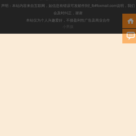
声明：本站内容来自互联网，如信息有错误可发邮件到f_fb#foxmail.com说明，我们
会及时纠正，谢谢
本站仅为个人兴趣爱好，不接盈利性广告及商业合作
小男孩