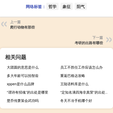
网络标签：
哲学
象征
阳气
上一篇
爬行动物有那些
下一篇
考研的出路有哪些
相关问题
大团圆的意思是什么
员工不胜任工作应该怎么办
多大年龄可以拍智齿
重返巴格达攻略
xppen是什么品牌
王陆语料库是什么
“谓诗有招魂”的出处是哪里
“定知名满四海非真荣”的出处是哪里
楚乔传萧策会武功吗
冬天不冷手机哪个好