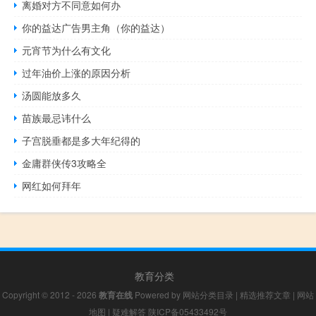
离婚对方不同意如何办
你的益达广告男主角（你的益达）
元宵节为什么有文化
过年油价上涨的原因分析
汤圆能放多久
苗族最忌讳什么
子宫脱垂都是多大年纪得的
金庸群侠传3攻略全
网红如何拜年
教育分类
Copyright © 2012 - 2026
教育在线
Powered by
网站分类目录
|
精选推荐文章
|
网站
地图
|
疑难解答
陕ICP备05433492号