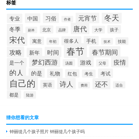
标签
冬天
元宵节
习俗
中国
专业
作者
唐代
冬季
孩子
北京
大学
品牌
副本
宋代
手机
很多人
寓意
技能
年初
技术
春节
春节期间
攻略
时间
新年
梦幻西游
疫情
游戏
是一个
汤圆
父母
的人
的是
礼物
考试
红包
考生
自己的
诗人
还不
英语
适合
费用
都是
陆游
猜你想看的文章
钟丽缇几个孩子照片 钟丽缇几个孩子吗