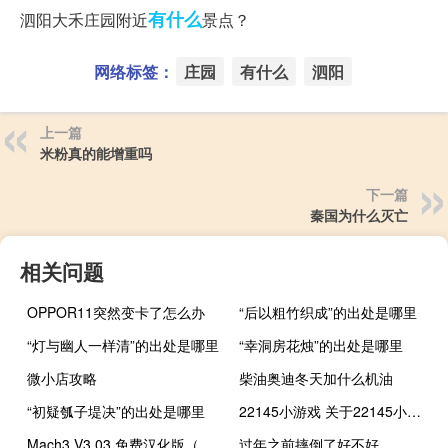
有什么
泗阳大禾庄园附近
景点？
网络标签：
庄园
有什么
泗阳
上一篇
米粉真的能增重吗
下一篇
秦国为什么灭亡
相关问题
OPPOR11突然变卡了怎么办
“后以粗竹织成”的出处是哪里
“灯与幽人一样清”的出处是哪里
“幸洞房花烛”的出处是哪里
微小店攻略
柴油奥迪冬天加什么机油
“初疑瓠子堤决”的出处是哪里
22145小游戏 关于22145小游戏的介绍
Mach3 V3.03 免费汉化版（Mach3 V3.03 免费汉化版功能简介）
过年之前摔倒了好不好