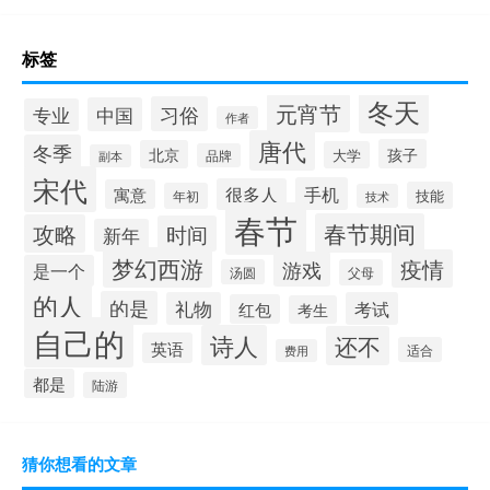
标签
冬天
元宵节
习俗
中国
专业
作者
唐代
冬季
孩子
北京
大学
品牌
副本
宋代
手机
很多人
寓意
技能
年初
技术
春节
春节期间
攻略
时间
新年
梦幻西游
疫情
游戏
是一个
汤圆
父母
的人
的是
礼物
考试
红包
考生
自己的
诗人
还不
英语
适合
费用
都是
陆游
猜你想看的文章