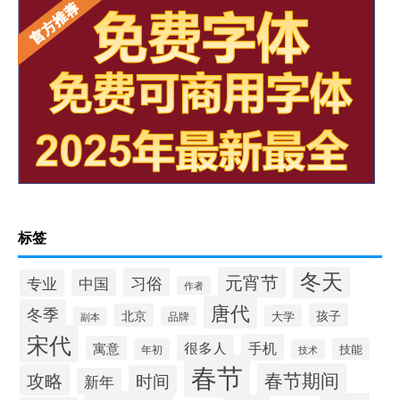
标签
冬天
元宵节
习俗
中国
专业
作者
唐代
冬季
孩子
北京
大学
品牌
副本
宋代
手机
很多人
寓意
技能
年初
技术
春节
春节期间
攻略
时间
新年