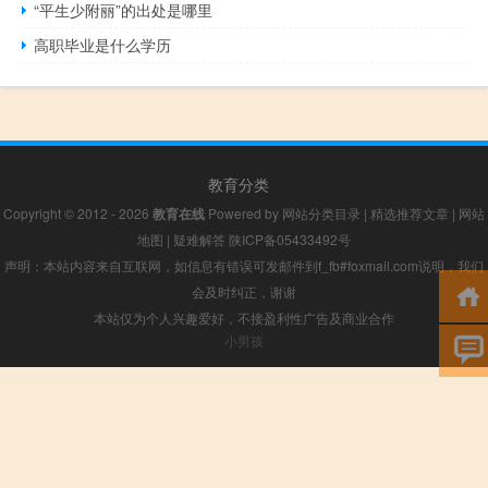
“平生少附丽”的出处是哪里
高职毕业是什么学历
教育分类
Copyright © 2012 - 2026
教育在线
Powered by
网站分类目录
|
精选推荐文章
|
网站
地图
|
疑难解答
陕ICP备05433492号
声明：本站内容来自互联网，如信息有错误可发邮件到f_fb#foxmail.com说明，我们
会及时纠正，谢谢
本站仅为个人兴趣爱好，不接盈利性广告及商业合作
小男孩