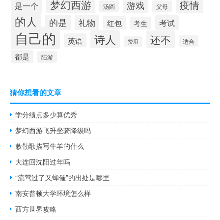
梦幻西游
疫情
游戏
是一个
汤圆
父母
的人
的是
礼物
考试
红包
考生
自己的
诗人
还不
英语
适合
费用
都是
陆游
猜你想看的文章
学分绩点多少算优秀
梦幻西游飞升坐骑降级吗
敕勒歌描写牛羊的什么
大连回沈阳过年吗
“流莺过了又蝉催”的出处是哪里
南安普顿大学环境怎么样
西方世界攻略