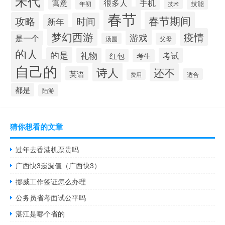
宋代
手机
很多人
寓意
技能
年初
技术
春节
春节期间
攻略
时间
新年
梦幻西游
疫情
游戏
是一个
汤圆
父母
的人
的是
礼物
考试
红包
考生
自己的
诗人
还不
英语
适合
费用
都是
陆游
猜你想看的文章
过年去香港机票贵吗
广西快3遗漏值（广西快3）
挪威工作签证怎么办理
公务员省考面试公平吗
湛江是哪个省的