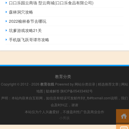
口口乐园云商场 型云商城(口口乐食品有限公司)
森林洞穴攻略
2022榆林春节去哪玩
坑爹游戏攻略21关
手机版飞跃哥谭市攻略
教育分类
Copyright © 2012 - 2026
教育在线
Powered by
网站分类目录
|
精选推荐文章
|
网站
地图
|
疑难解答
陕ICP备05433492号
声明：本站内容来自互联网，如信息有错误可发邮件到f_fb#foxmail.com说明，我们
会及时纠正，谢谢
本站仅为个人兴趣爱好，不接盈利性广告及商业合作
小男孩