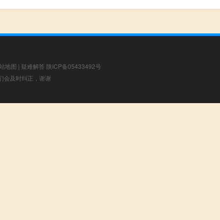
站地图
|
疑难解答
陕ICP备05433492号
，我们会及时纠正，谢谢