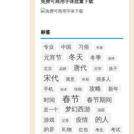
免费可商用字体批量下载
标签
习俗
中国
专业
作者
冬天
元宵节
冬季
副本
唐代
孩子
北京
大学
品牌
宋代
很多人
寓意
年初
攻略
手机
新年
技能
技术
春节
春节期间
时间
梦幻西游
是一个
汤圆
的人
疫情
游戏
父母
的是
礼物
考试
红包
考生