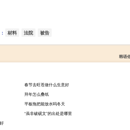
：
材料
法院
被告
韩语
春节去旺苍做什么生意好
拜年怎么叠纸
平板拖把能放水吗冬天
“虽非破砚文”的出处是哪里
好