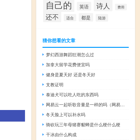
自己的
诗人
英语
费用
还不
都是
适合
陆游
猜你想看的文章
梦幻西游舞蹈狂潮怎么过
加拿大留学花费便宜吗
健身是夏天好 还是冬天好
支教证明
泰迪犬可以吃人吃的东西吗
网易云一起听歌音量是一样的吗（网易云一起听歌）
冬天脸上可以补水吗
骑砍玩三年母猪赛貂蝉是什么梗什么梗
干冰由什么构成