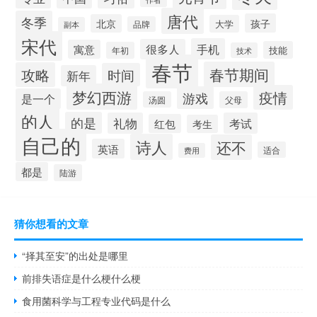
唐代
冬季
孩子
北京
大学
品牌
副本
宋代
手机
很多人
寓意
技能
年初
技术
春节
春节期间
攻略
时间
新年
梦幻西游
疫情
游戏
是一个
汤圆
父母
的人
的是
礼物
考试
红包
考生
自己的
诗人
还不
英语
适合
费用
都是
陆游
猜你想看的文章
“择其至安”的出处是哪里
前排失语症是什么梗什么梗
食用菌科学与工程专业代码是什么