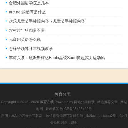
合肥外国语学院是几本
are not的缩写是什么
欢乐儿童节手抄报内容（儿童节手抄报内容）
农村过年猪肉贵不贵
元宵用英语怎么说
怎样给领导拜年视频教学
车评头条：硬派斯柯达Fabia晶锐Sport掀起实力运动风
教育分类
Copyright © 2012 - 2026
教育在线
Powered by
网站分类目录
|
精选推荐文章
|
网站
地图
|
疑难解答
陕ICP备05433492号
声明：本站内容来自互联网，如信息有错误可发邮件到f_fb#foxmail.com说明，我们
会及时纠正，谢谢