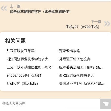
上一篇
诺基亚主题制作软件（诺基亚主题制作）
下一篇
手机y97（w799手机）
相关问题
红豆可以发豆芽吗
冤家爱情攻略
浙江同济职业技术学院多大
外经证开错了怎么办
三支一扶考试往届生能不能考
组织委员是组工干部吗（组织员和组织委员的区别）
engbanboy是什么品牌
西双版纳好落脚吗冬天
乱olllo剪（乱ol私服）
美国渔业与野生动物机构完成对马斯克太空探索公司SpaceX的环境评估工作
☚