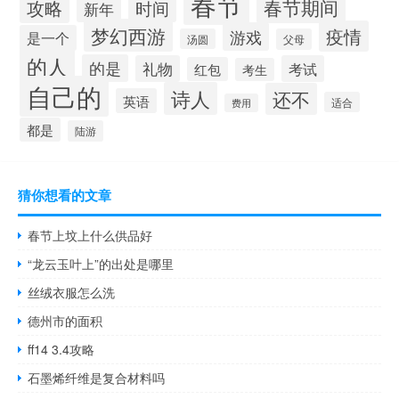
春节
春节期间
攻略
时间
新年
梦幻西游
疫情
游戏
是一个
汤圆
父母
的人
的是
礼物
考试
红包
考生
自己的
诗人
还不
英语
适合
费用
都是
陆游
猜你想看的文章
春节上坟上什么供品好
“龙云玉叶上”的出处是哪里
丝绒衣服怎么洗
德州市的面积
ff14 3.4攻略
石墨烯纤维是复合材料吗