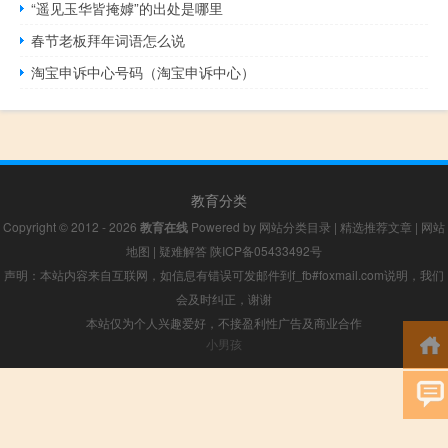
“遥见玉华皆掩嫭”的出处是哪里
春节老板拜年词语怎么说
淘宝申诉中心号码（淘宝申诉中心）
教育分类
Copyright © 2012 - 2026
教育在线
Powered by
网站分类目录
|
精选推荐文章
|
网站
地图
|
疑难解答
陕ICP备05433492号
声明：本站内容来自互联网，如信息有错误可发邮件到f_fb#foxmail.com说明，我们
会及时纠正，谢谢
本站仅为个人兴趣爱好，不接盈利性广告及商业合作
小男孩