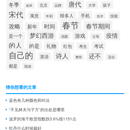
唐代
冬季
孩子
北京
大学
品牌
副本
宋代
手机
很多人
寓意
技能
年初
技术
春节
春节期间
攻略
时间
新年
梦幻西游
疫情
游戏
是一个
汤圆
父母
的人
的是
礼物
考试
红包
考生
自己的
诗人
还不
英语
适合
费用
都是
陆游
猜你想看的文章
蓝色有几种颜色和叫法
“不见林夫与子方”的出处是哪里
波罗的海干散货指数跌3.6%报1151点
牡丹什么时候栽好