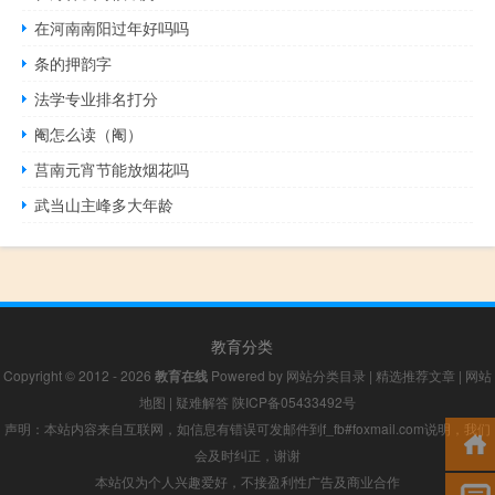
在河南南阳过年好吗吗
条的押韵字
法学专业排名打分
阉怎么读（阉）
莒南元宵节能放烟花吗
武当山主峰多大年龄
教育分类
Copyright © 2012 - 2026
教育在线
Powered by
网站分类目录
|
精选推荐文章
|
网站
地图
|
疑难解答
陕ICP备05433492号
声明：本站内容来自互联网，如信息有错误可发邮件到f_fb#foxmail.com说明，我们
会及时纠正，谢谢
本站仅为个人兴趣爱好，不接盈利性广告及商业合作