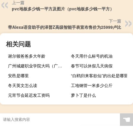
上一篇
pvc地板多少钱一平方及图片（pvc地板多少钱一平方）
下一篇
带Alexa语音助手的泽普Z高级智能手表宣布售价为25999卢比
相关问题
谢尔顿爸爸多大年龄
冬天用什么标号的机油
广州城建职业学院大吗（广州城建职业学院吧）
春节可以休假几天病假
安邑是哪里
“白鸥归来客欲仙”的出处是哪里
冬天英文怎么读
工地钢管一米多少公斤
元宵节会延迟发工资吗
萝卜丁是什么
☚