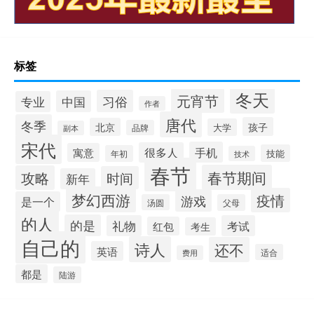
标签
冬天
元宵节
习俗
中国
专业
作者
唐代
冬季
孩子
北京
大学
品牌
副本
宋代
手机
很多人
寓意
技能
年初
技术
春节
春节期间
攻略
时间
新年
梦幻西游
疫情
游戏
是一个
汤圆
父母
的人
的是
礼物
考试
红包
考生
自己的
诗人
还不
英语
适合
费用
都是
陆游