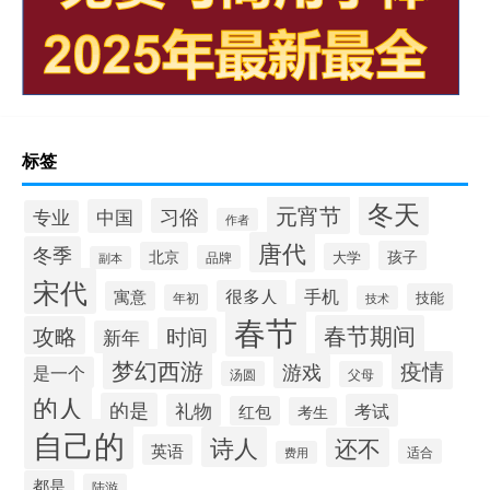
标签
冬天
元宵节
习俗
中国
专业
作者
唐代
冬季
孩子
北京
大学
品牌
副本
宋代
手机
很多人
寓意
技能
年初
技术
春节
春节期间
攻略
时间
新年
梦幻西游
疫情
游戏
是一个
汤圆
父母
的人
的是
礼物
考试
红包
考生
自己的
诗人
还不
英语
适合
费用
都是
陆游