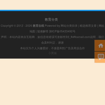
教育分类
Copyright © 2012 - 2026
教育在线
Powered by
网站分类目录
|
精选推荐文章
|
网站
地图
|
疑难解答
陕ICP备05433492号
声明：本站内容来自互联网，如信息有错误可发邮件到f_fb#foxmail.com说明，我们
会及时纠正，谢谢
本站仅为个人兴趣爱好，不接盈利性广告及商业合作
小男孩