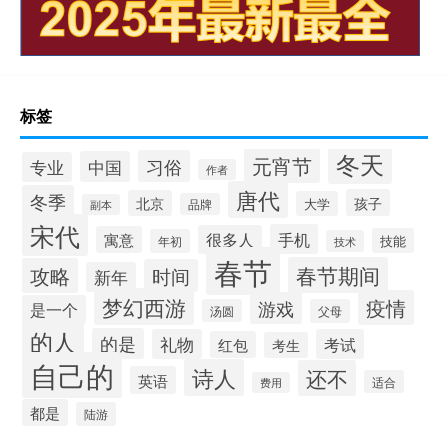
标签
冬天
元宵节
习俗
中国
专业
作者
唐代
冬季
孩子
北京
大学
品牌
副本
宋代
手机
很多人
寓意
技能
年初
技术
春节
春节期间
攻略
时间
新年
梦幻西游
疫情
游戏
是一个
汤圆
父母
的人
的是
礼物
考试
红包
考生
自己的
诗人
还不
英语
适合
费用
都是
陆游