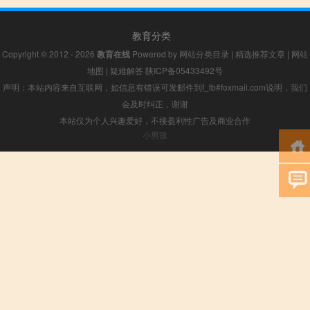
教育分类
Copyright © 2012 - 2026
教育在线
Powered by
网站分类目录
|
精选推荐文章
|
网站
地图
|
疑难解答
陕ICP备05433492号
声明：本站内容来自互联网，如信息有错误可发邮件到f_fb#foxmail.com说明，我们
会及时纠正，谢谢
本站仅为个人兴趣爱好，不接盈利性广告及商业合作
小男孩