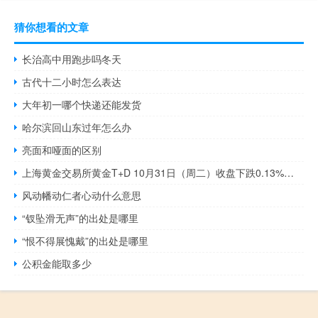
猜你想看的文章
长治高中用跑步吗冬天
古代十二小时怎么表达
大年初一哪个快递还能发货
哈尔滨回山东过年怎么办
亮面和哑面的区别
上海黄金交易所黄金T+D 10月31日（周二）收盘下跌0.13%报476.56元/克；上海黄金交易所白银T+D 10月31日（周二）收盘下跌0.03%报5850.0元/千克
风动幡动仁者心动什么意思
“钗坠滑无声”的出处是哪里
“恨不得展愧戴”的出处是哪里
公积金能取多少