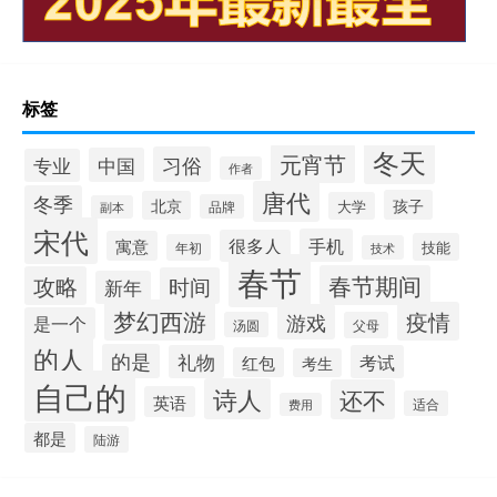
标签
冬天
元宵节
习俗
中国
专业
作者
唐代
冬季
孩子
北京
大学
品牌
副本
宋代
手机
很多人
寓意
技能
年初
技术
春节
春节期间
攻略
时间
新年
梦幻西游
疫情
游戏
是一个
汤圆
父母
的人
的是
礼物
考试
红包
考生
自己的
诗人
还不
英语
适合
费用
都是
陆游