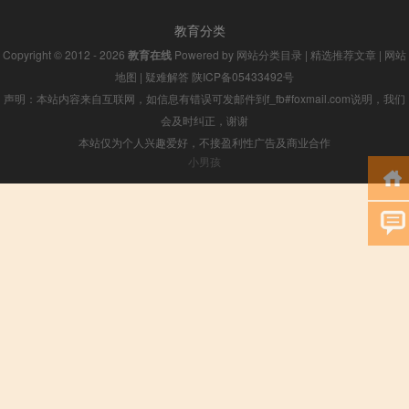
教育分类
Copyright © 2012 - 2026
教育在线
Powered by
网站分类目录
|
精选推荐文章
|
网站
地图
|
疑难解答
陕ICP备05433492号
声明：本站内容来自互联网，如信息有错误可发邮件到f_fb#foxmail.com说明，我们
会及时纠正，谢谢
本站仅为个人兴趣爱好，不接盈利性广告及商业合作
小男孩