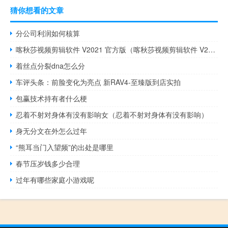
猜你想看的文章
分公司利润如何核算
喀秋莎视频剪辑软件 V2021 官方版（喀秋莎视频剪辑软件 V2021 官方版功能简介）
着丝点分裂dna怎么分
车评头条：前脸变化为亮点 新RAV4-至臻版到店实拍
包赢技术持有者什么梗
忍着不射对身体有没有影响女（忍着不射对身体有没有影响）
身无分文在外怎么过年
“熊耳当门入望频”的出处是哪里
春节压岁钱多少合理
过年有哪些家庭小游戏呢