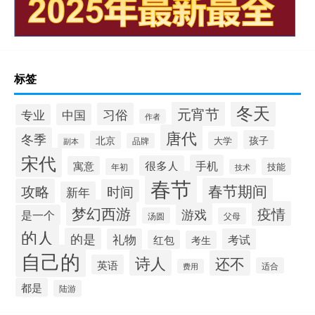
标签
冬天
元宵节
习俗
中国
专业
作者
唐代
冬季
孩子
北京
大学
品牌
副本
宋代
手机
很多人
寓意
技能
年初
技术
春节
春节期间
攻略
时间
新年
梦幻西游
疫情
游戏
是一个
汤圆
父母
的人
的是
礼物
考试
红包
考生
自己的
诗人
还不
英语
适合
费用
都是
陆游