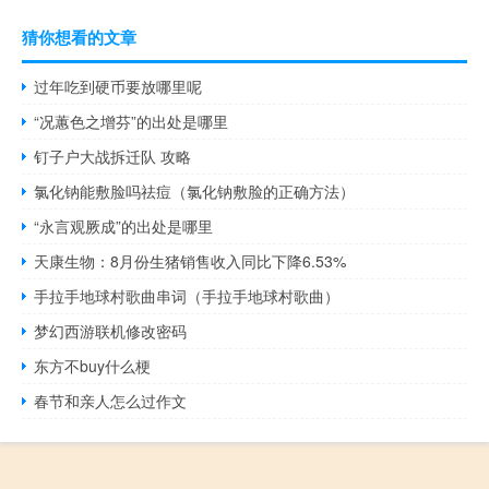
猜你想看的文章
过年吃到硬币要放哪里呢
“况蕙色之增芬”的出处是哪里
钉子户大战拆迁队 攻略
氯化钠能敷脸吗祛痘（氯化钠敷脸的正确方法）
“永言观厥成”的出处是哪里
天康生物：8月份生猪销售收入同比下降6.53%
手拉手地球村歌曲串词（手拉手地球村歌曲）
梦幻西游联机修改密码
东方不buy什么梗
春节和亲人怎么过作文