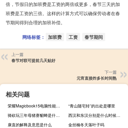
倍，节假日的加班费是工资的两倍或更多，春节三天的加
班费是工资的三倍。这样的计算方式可以确保劳动者在春
节期间得到合理的加班补偿。
网络标签：
加班费
工资
春节期间
上一篇
春节对联可提前几天贴好
下一篇
元宵直接炸多长时间熟
相关问题
荣耀Magicbook15电脑性能分析（发布搭载第十代英特尔酷睿处理器的荣耀MagicBook 15）
“青山随宅转”的出处是哪里
骑砍玩三年母猪赛貂蝉是什么梗什么梗
西汉和东汉分别是什么时候建立的
康直的解释及意思是什么
金丝楠冬天落叶子吗