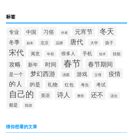
标签
冬天
元宵节
习俗
中国
专业
作者
唐代
冬季
孩子
北京
大学
品牌
副本
宋代
手机
很多人
寓意
技能
年初
技术
春节
春节期间
攻略
时间
新年
梦幻西游
疫情
游戏
是一个
汤圆
父母
的人
的是
礼物
考试
红包
考生
自己的
诗人
还不
英语
适合
费用
都是
陆游
猜你想看的文章