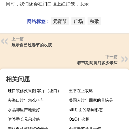
同时，我们还会在门口挂上红灯笼，以示
网络标签：
元宵节
广场
秧歌
上一篇
展示自己过春节的收获
下一篇
春节期间黄河多少米深
相关问题
垭口装修效果图 客厅（垭口）
王爷在上攻略
去海口过年怎么坐车
美国人过年回家的苦恼是
水晶哪里产地最好
still后面的动词形态
喧哗番长兄弟攻略
O2O什么梗
表达自己成绩好的句子
今年春节放几天假