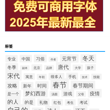
标签
冬天
元宵节
习俗
中国
专业
作者
唐代
冬季
孩子
北京
大学
品牌
副本
宋代
手机
很多人
寓意
技能
年初
技术
春节
春节期间
攻略
时间
新年
梦幻西游
疫情
游戏
是一个
汤圆
父母
的人
的是
礼物
考试
红包
考生
自己的