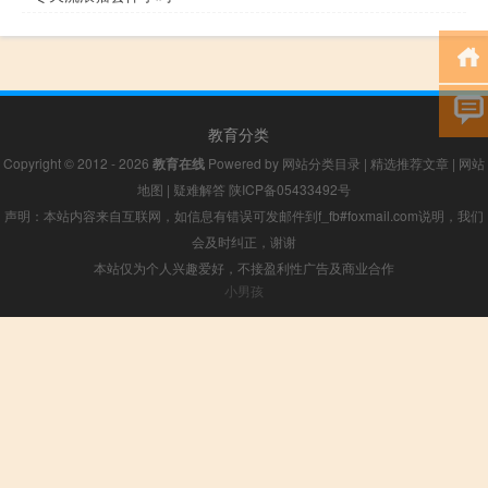
教育分类
Copyright © 2012 - 2026
教育在线
Powered by
网站分类目录
|
精选推荐文章
|
网站
地图
|
疑难解答
陕ICP备05433492号
声明：本站内容来自互联网，如信息有错误可发邮件到f_fb#foxmail.com说明，我们
会及时纠正，谢谢
本站仅为个人兴趣爱好，不接盈利性广告及商业合作
小男孩