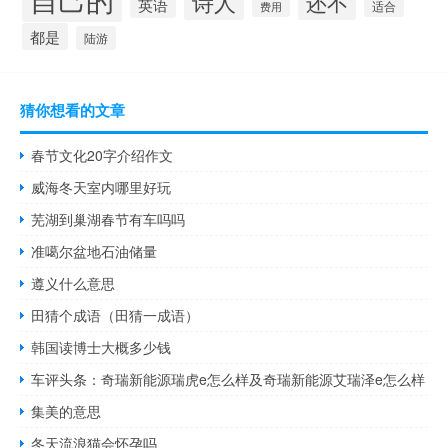
诗人
还不
英语
适合
费用
都是
陆游
猜你想看的文章
春节文化20字介绍作文
威海冬天室内哪里好玩
芜湖到巢湖春节有车吗吗
准噶尔盆地石油储量
遵义什么意思
田猜个成语（田猜一成语）
韩国读博士大概多少钱
车评头条：奇瑞新能源瑞虎e怎么样及奇瑞新能源艾瑞泽e怎么样
集美的意思
冬天流浪猫会怀孕吗