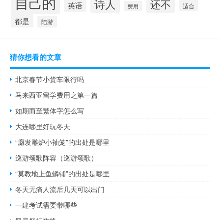
自己的
诗人
还不
英语
适合
费用
都是
陆游
猜你想看的文章
北京春节小货车限行吗
马来西亚留学费用之第一篇
如期而至繁体字怎么写
大连哪里好玩冬天
“麝发雕炉小袖笼”的出处是哪里
巡游颂歌阵容（巡游颂歌）
“莫教地上鱼鳞铺”的出处是哪里
冬天无痛人流后几天可以出门
一建考试需要带哪些