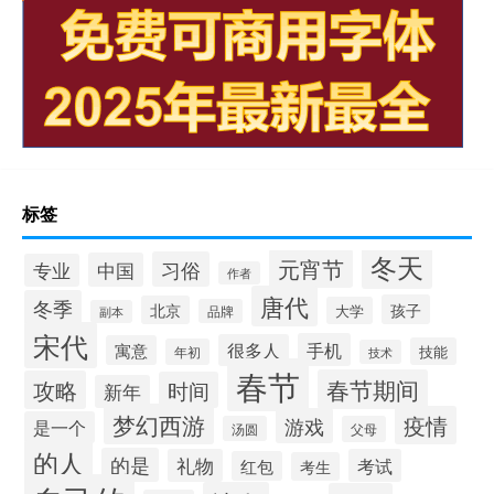
标签
冬天
元宵节
习俗
中国
专业
作者
唐代
冬季
孩子
北京
大学
品牌
副本
宋代
手机
很多人
寓意
技能
年初
技术
春节
春节期间
攻略
时间
新年
梦幻西游
疫情
游戏
是一个
汤圆
父母
的人
的是
礼物
考试
红包
考生