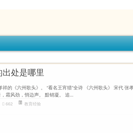
的出处是哪里
孝祥的《六州歌头》。 “看名王宵猎”全诗 《六州歌头》 宋代 张
，霜风劲，悄边声。 黯销凝。 追...
662
教育经验