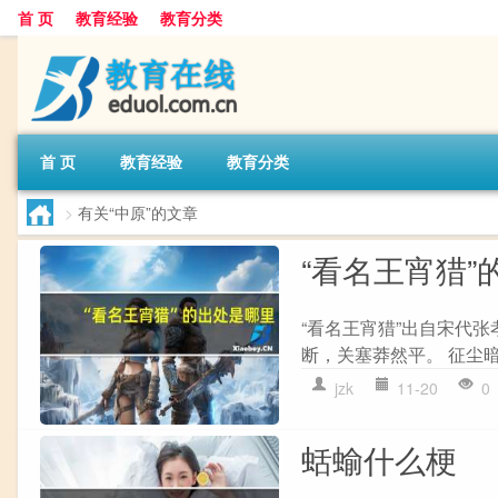
首 页
教育经验
教育分类
首 页
教育经验
教育分类
>
有关“中原”的文章
“看名王宵猎”
“看名王宵猎”出自宋代张
断，关塞莽然平。 征尘暗
jzk
11-20
0
蛞蝓什么梗