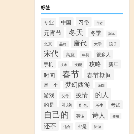
标签
习俗
中国
专业
作者
冬天
元宵节
冬季
副本
唐代
孩子
北京
大学
品牌
宋代
很多人
寓意
年初
攻略
手机
新年
技能
技术
春节
春节期间
时间
梦幻西游
是一个
汤圆
的人
疫情
游戏
父母
的是
礼物
考试
红包
考生
自己的
诗人
英语
费用
还不
都是
适合
陆游