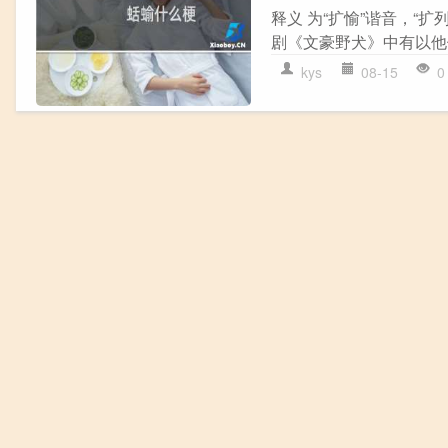
释义 为“扩愉”谐音，“扩列愉
剧《文豪野犬》中有以他们
kys
08-15
0