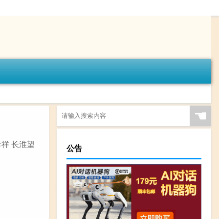
☚
孝祥 长淮望
公告