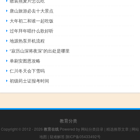
散装燕麦片怎么吃
唐山旅游必去十大景点
大年初二和谁一起吃饭
过年拜年唱什么歌好听
地源热泵开机流程
“寂历山深将夜深”的出处是哪里
单刷安图恩攻略
仁川冬天会下雪吗
初级药士证报考时间
教育分类
Copyright © 2012 - 2026
教育在线
Powered by
网站分类目录
|
精选推荐文章
|
网站
地图
|
疑难解答
陕ICP备05433492号