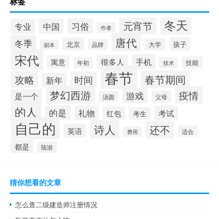
标签
冬天
元宵节
习俗
中国
专业
作者
唐代
冬季
孩子
北京
大学
品牌
副本
宋代
手机
很多人
寓意
技能
年初
技术
春节
春节期间
攻略
时间
新年
梦幻西游
疫情
游戏
是一个
汤圆
父母
的人
的是
礼物
考试
红包
考生
自己的
诗人
还不
英语
适合
费用
都是
陆游
猜你想看的文章
怎么查二级建造师注册情况