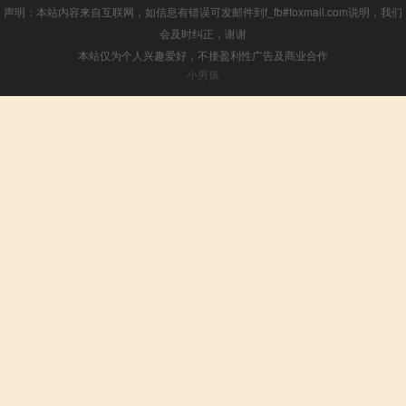
声明：本站内容来自互联网，如信息有错误可发邮件到f_fb#foxmail.com说明，我们
会及时纠正，谢谢
本站仅为个人兴趣爱好，不接盈利性广告及商业合作
小男孩