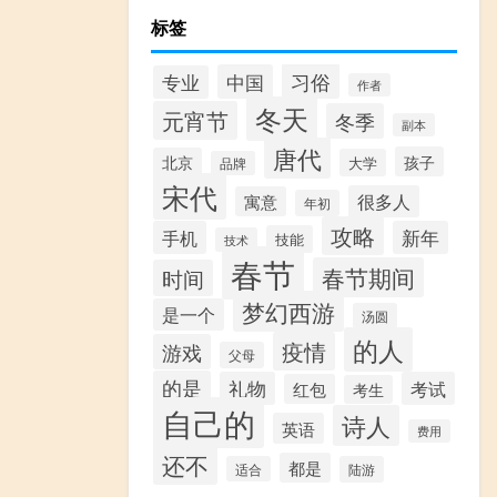
标签
习俗
中国
专业
作者
冬天
元宵节
冬季
副本
唐代
孩子
北京
大学
品牌
宋代
很多人
寓意
年初
攻略
手机
新年
技能
技术
春节
春节期间
时间
梦幻西游
是一个
汤圆
的人
疫情
游戏
父母
的是
礼物
考试
红包
考生
自己的
诗人
英语
费用
还不
都是
适合
陆游