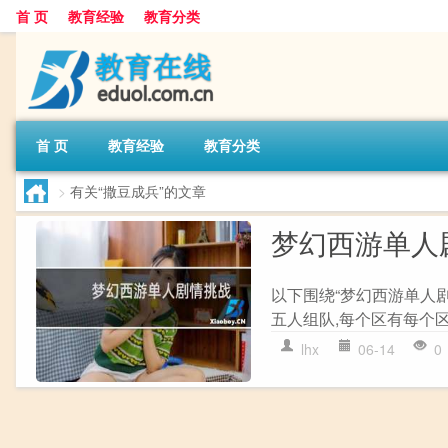
首 页
教育经验
教育分类
首 页
教育经验
教育分类
>
有关“撒豆成兵”的文章
梦幻西游单人
以下围绕“梦幻西游单人
五人组队,每个区有每个区
lhx
06-14
0