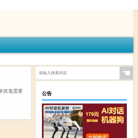
☚
单抓鬼需要
公告