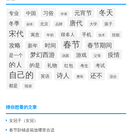
冬天
元宵节
习俗
中国
专业
作者
唐代
冬季
孩子
北京
大学
品牌
副本
宋代
手机
很多人
寓意
技能
年初
技术
春节
春节期间
攻略
时间
新年
梦幻西游
疫情
游戏
是一个
汤圆
父母
的人
的是
礼物
考试
红包
考生
自己的
诗人
还不
英语
适合
费用
都是
陆游
猜你想看的文章
女冠子（女冠）
春节卧铺皮箱放哪里合适