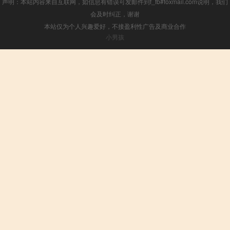
声明：本站内容来自互联网，如信息有错误可发邮件到f_fb#foxmail.com说明，我们
会及时纠正，谢谢
本站仅为个人兴趣爱好，不接盈利性广告及商业合作
小男孩