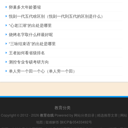
卵巢多大年龄萎缩
悦刻一代五代啥区别（悦刻一代到五代的区别是什么）
“心老江湖”的出处是哪里
烧烤名字取什么样最好呢
“三咏结束语”的出处是哪里
王者如何看省级排名
测控专业专硕考研方向
单人旁一个田一个心（单人旁一个田）
教育分类
Copyright © 2012 - 2026
教育在线
Powered by
网站分类目录
|
精选推荐文章
|
网站
地图
|
疑难解答
陕ICP备05433492号