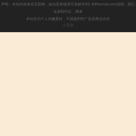
声明：本站内容来自互联网，如信息有错误可发邮件到f_fb#foxmail.com说明，我们
会及时纠正，谢谢
本站仅为个人兴趣爱好，不接盈利性广告及商业合作
小男孩