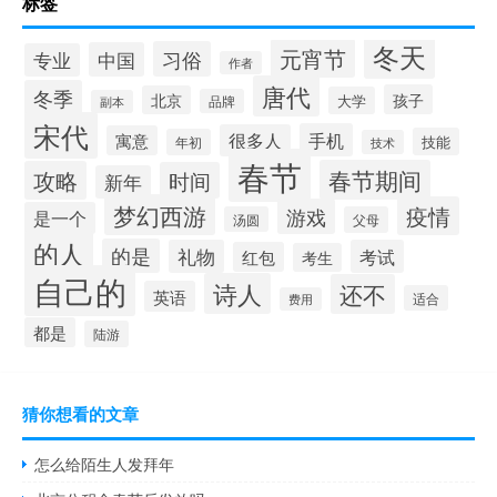
标签
冬天
元宵节
习俗
中国
专业
作者
唐代
冬季
孩子
北京
大学
品牌
副本
宋代
手机
很多人
寓意
技能
年初
技术
春节
春节期间
攻略
时间
新年
梦幻西游
疫情
游戏
是一个
汤圆
父母
的人
的是
礼物
考试
红包
考生
自己的
诗人
还不
英语
适合
费用
都是
陆游
猜你想看的文章
怎么给陌生人发拜年