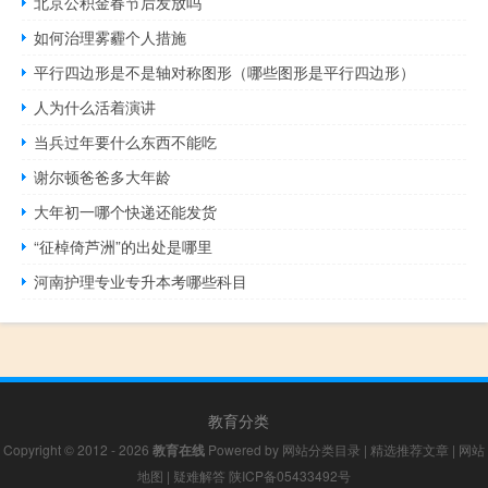
北京公积金春节后发放吗
如何治理雾霾个人措施
平行四边形是不是轴对称图形（哪些图形是平行四边形）
人为什么活着演讲
当兵过年要什么东西不能吃
谢尔顿爸爸多大年龄
大年初一哪个快递还能发货
“征棹倚芦洲”的出处是哪里
河南护理专业专升本考哪些科目
教育分类
Copyright © 2012 - 2026
教育在线
Powered by
网站分类目录
|
精选推荐文章
|
网站
地图
|
疑难解答
陕ICP备05433492号