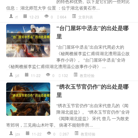
的特色和优势。以下是它们的一些对比
信息： 湖北师范大学 位置 ：位于湖北省黄石市...
rf
12-23
0
664
文章列表
“台门屋坏中丞去”的出处是哪
里
“台门屋坏中丞去”出自宋代周必大的
《秘阁檐摧李监仁甫得湖北漕用温公故
事作小诗》。 “台门屋坏中丞去”全诗
《秘阁檐摧李监仁甫得湖北漕用温公故事作小诗》 ...
jzt
11-22
0
132
教育经验
“绣衣玉节官仍作”的出处是哪
里
“绣衣玉节官仍作”出自宋代曾几的《闻
降湖北提盐》。 “绣衣玉节官仍作”全诗
《闻降湖北提盐》 宋代 曾几 一为散吏
寄郊坰，三见南山木叶零。 病著不能朝帝所...
jzx
11-22
0
267
教育经验