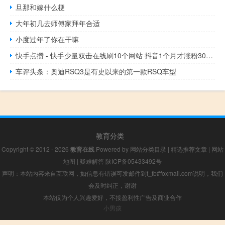
旦那和嫁什么梗
大年初几去师傅家拜年合适
小度过年了你在干嘛
快手点攒 - 快手少量双击在线刷10个网站 抖音1个月才涨粉300多正常吗
车评头条：奥迪RSQ3是有史以来的第一款RSQ车型
教育分类
Copyright © 2012 - 2026
教育在线
Powered by
网站分类目录
|
精选推荐文章
|
网站
地图
|
疑难解答
陕ICP备05433492号
声明：本站内容来自互联网，如信息有错误可发邮件到f_fb#foxmail.com说明，我们
会及时纠正，谢谢
本站仅为个人兴趣爱好，不接盈利性广告及商业合作
小男孩