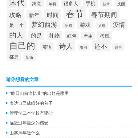
宋代
手机
很多人
寓意
技能
年初
技术
春节
春节期间
攻略
时间
新年
梦幻西游
疫情
游戏
是一个
汤圆
父母
的人
的是
礼物
考试
红包
考生
自己的
诗人
还不
英语
适合
费用
都是
陆游
猜你想看的文章
“昨日山前痛忆儿”的出处是哪里
表达自己成绩好的句子
管理学二本学校有哪些
临近过年最深的感受
山寨拜年送什么