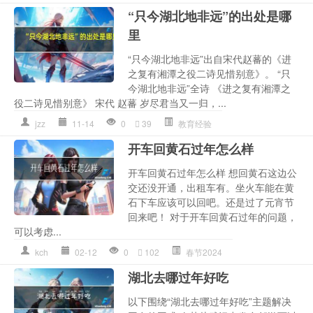
“只今湖北地非远”的出处是哪
里
“只今湖北地非远”出自宋代赵蕃的《进
之复有湘潭之役二诗见惜别意》。 “只
今湖北地非远”全诗 《进之复有湘潭之
役二诗见惜别意》 宋代 赵蕃 岁尽君当又一归，...
jzz
11-14
0
39
教育经验
开车回黄石过年怎么样
开车回黄石过年怎么样 想回黄石这边公
交还没开通，出租车有。坐火车能在黄
石下车应该可以回吧。还是过了元宵节
回来吧！ 对于开车回黄石过年的问题，
可以考虑...
kch
02-12
0
102
春节2024
湖北去哪过年好吃
以下围绕“湖北去哪过年好吃”主题解决