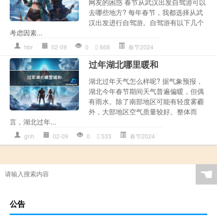
网友的困惑 春节从武汉出发自驾游可以
去哪些地方? 每年春节，我都选择从武
汉出发进行自驾游。自驾游有以下几个
考虑因素...
hbr
02-09
0
668
春节2024
过年湖北哪里暖和
湖北过年天气怎么样呢? 据气象预报，
湖北今年春节期间天气普遍偏暖，但偶
有雨水。除了南部地区可能有轻度雾霾
外，大部地区空气质量较好。整体而
言，湖北过年...
gnh
02-09
0
533
春节2024
☚
公告