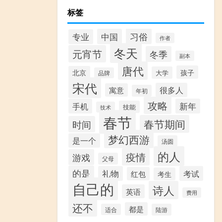
标签
习俗
中国
专业
作者
冬天
元宵节
冬季
副本
唐代
孩子
北京
大学
品牌
宋代
很多人
寓意
年初
攻略
手机
新年
技能
技术
春节
春节期间
时间
梦幻西游
是一个
汤圆
的人
疫情
游戏
父母
的是
礼物
考试
红包
考生
自己的
诗人
英语
费用
还不
都是
适合
陆游