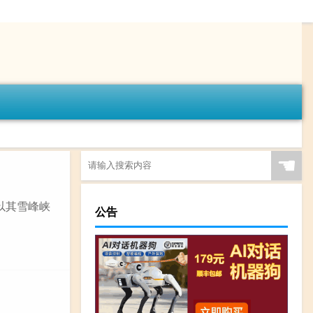
☚
以其雪峰峡
公告