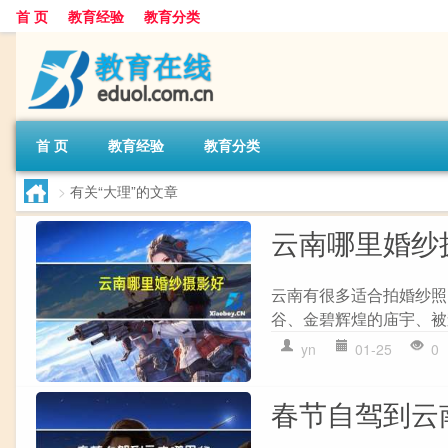
首 页
教育经验
教育分类
首 页
教育经验
教育分类
>
有关“大理”的文章
云南哪里婚纱
云南有很多适合拍婚纱照
谷、金碧辉煌的庙宇、被
yn
01-25
0
春节自驾到云