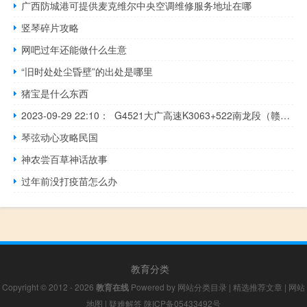
广西防城港可提供麦克维尔中央空调维修服务地址在哪
竖琴碎片攻略
网吧过年还能做什么生意
“旧时处处尘昏壁”的出处是哪里
猪宝是什么东西
2023-09-29 22:10： G4521大广高速K3063+522南龙段（赣州市南康区境内，往南昌方向）发生一起两小车追尾事故，单道缓慢通行。~阿左​​​
琴弦动心攻略民国
神农尝百草神话故事
过年前没打疫苗怎么办
教育分类
Copyright © 2012 - 2026
教育在线
Powered by
网站分类目录
|
精选推荐文章
|
网站
地图
|
疑难解答
陕ICP备05433492号