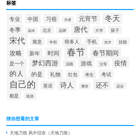
标签
冬天
元宵节
习俗
中国
专业
作者
唐代
冬季
孩子
北京
大学
品牌
副本
宋代
手机
很多人
寓意
技能
年初
技术
春节
春节期间
攻略
时间
新年
梦幻西游
疫情
游戏
是一个
汤圆
父母
的人
的是
礼物
考试
红包
考生
自己的
诗人
还不
英语
适合
费用
都是
陆游
猜你想看的文章
天地刀痕 风中旧衣（天地刀痕）