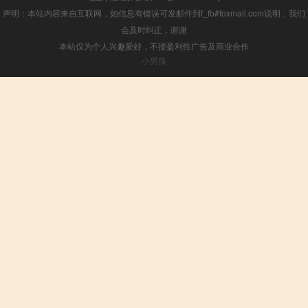
声明：本站内容来自互联网，如信息有错误可发邮件到f_fb#foxmail.com说明，我们
会及时纠正，谢谢
本站仅为个人兴趣爱好，不接盈利性广告及商业合作
小男孩