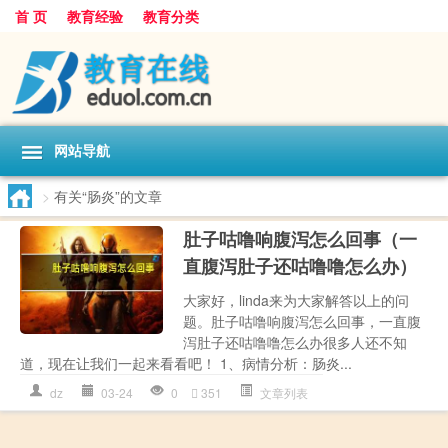
首 页
教育经验
教育分类
网站导航
>
有关“肠炎”的文章
肚子咕噜响腹泻怎么回事（一
直腹泻肚子还咕噜噜怎么办）
大家好，linda来为大家解答以上的问
题。肚子咕噜响腹泻怎么回事，一直腹
泻肚子还咕噜噜怎么办很多人还不知
道，现在让我们一起来看看吧！ 1、病情分析：肠炎...
dz
03-24
0
351
文章列表