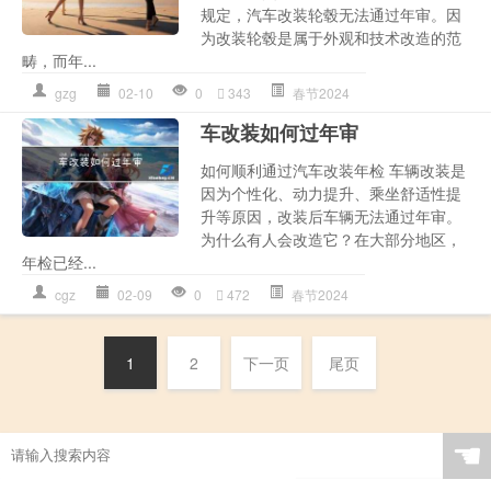
规定，汽车改装轮毂无法通过年审。因
为改装轮毂是属于外观和技术改造的范
畴，而年...
gzg
02-10
0
343
春节2024
车改装如何过年审
如何顺利通过汽车改装年检 车辆改装是
因为个性化、动力提升、乘坐舒适性提
升等原因，改装后车辆无法通过年审。
为什么有人会改造它？在大部分地区，
年检已经...
cgz
02-09
0
472
春节2024
1
2
下一页
尾页
☚