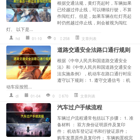
根据交通法规，黄灯亮起时，车辆如果
已经越过停止线，可以继续行驶，不算
作闯红灯。但是，如果车辆在红灯亮起
时仍然越过停止线，则会被视为闯红
灯。 以下是...
hd
01-10
0
258
文章列表
道路交通安全法路口通行规则
根据《中华人民共和国道路交通安全
法》和《中华人民共和国道路交通安全
法实施条例》，机动车在路口通行时应
遵守以下规则： 1. 遵守交通信号 ：机
动车应按照...
dl
01-04
0
670
文章列表
汽车过户手续流程
车辆过户流程通常包括以下步骤： 1. 准
备材料 ： 双方身份证明原件及复印
件； 机动车登记证书和行驶证原件；
购车发票原件及复印件； 车辆购置税完