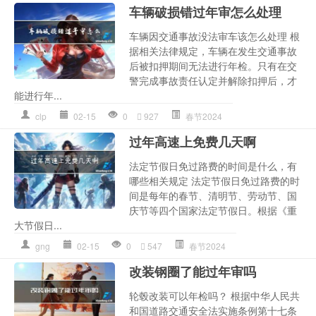
车辆破损错过年审怎么处理
车辆因交通事故没法审车该怎么处理 根
据相关法律规定，车辆在发生交通事故
后被扣押期间无法进行年检。只有在交
警完成事故责任认定并解除扣押后，才
能进行年...
clp
02-15
0
927
春节2024
过年高速上免费几天啊
法定节假日免过路费的时间是什么，有
哪些相关规定 法定节假日免过路费的时
间是每年的春节、清明节、劳动节、国
庆节等四个国家法定节假日。根据《重
大节假日...
gng
02-15
0
547
春节2024
改装钢圈了能过年审吗
轮毂改装可以年检吗？ 根据中华人民共
和国道路交通安全法实施条例第十七条