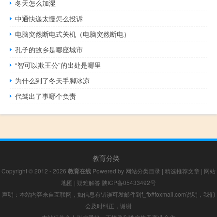
冬天怎么加湿
中通快递太慢怎么投诉
电脑突然断电式关机（电脑突然断电）
孔子的故乡是哪座城市
“智可以欺王公”的出处是哪里
为什么到了冬天手脚冰凉
代驾出了事哪个负责
教育分类
Copyright © 2012 - 2026
教育在线
Powered by
网站分类目录
|
精选推荐文章
|
网站
地图
|
疑难解答
陕ICP备05433492号
声明：本站内容来自互联网，如信息有错误可发邮件到f_fb#foxmail.com说明，我们
会及时纠正，谢谢