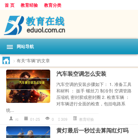
首 页
教育经验
教育分类
网站导航
>
有关“车辆”的文章
汽车装空调怎么安装
汽车空调的安装步骤如下： 1. 准备工具
和材料 ： 扳手 螺丝刀 制冷剂 空调管路
压缩机 密封胶或密封圈 2. 检查车辆 ：
对车辆进行全面的检查，包括电路系
统...
rc
01-25
0
309
教育经验
黄灯最后一秒过去算闯红灯吗