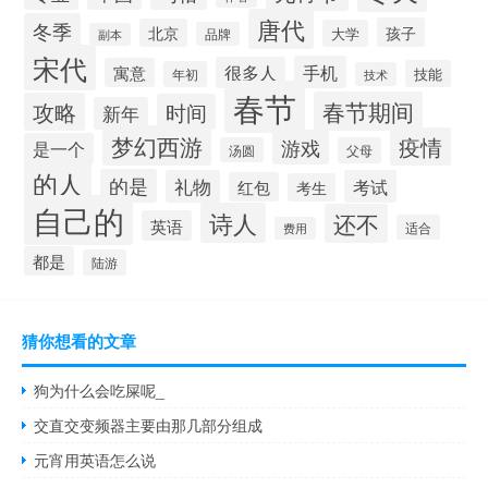
唐代
冬季
孩子
北京
大学
品牌
副本
宋代
手机
很多人
寓意
技能
年初
技术
春节
春节期间
攻略
时间
新年
梦幻西游
疫情
游戏
是一个
汤圆
父母
的人
的是
礼物
考试
红包
考生
自己的
诗人
还不
英语
适合
费用
都是
陆游
猜你想看的文章
狗为什么会吃屎呢_
交直交变频器主要由那几部分组成
元宵用英语怎么说