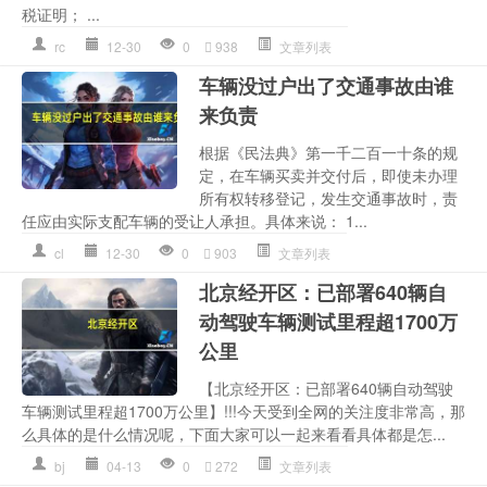
税证明； ...
rc
12-30
0
938
文章列表
车辆没过户出了交通事故由谁
来负责
根据《民法典》第一千二百一十条的规
定，在车辆买卖并交付后，即使未办理
所有权转移登记，发生交通事故时，责
任应由实际支配车辆的受让人承担。具体来说： 1...
cl
12-30
0
903
文章列表
北京经开区：已部署640辆自
动驾驶车辆测试里程超1700万
公里
【北京经开区：已部署640辆自动驾驶
车辆测试里程超1700万公里】!!!今天受到全网的关注度非常高，那
么具体的是什么情况呢，下面大家可以一起来看看具体都是怎...
bj
04-13
0
272
文章列表