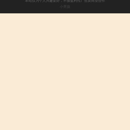
本站仅为个人兴趣爱好，不接盈利性广告及商业合作
小男孩