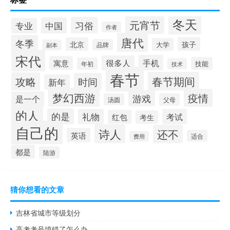
冬天
元宵节
习俗
中国
专业
作者
唐代
冬季
孩子
北京
大学
品牌
副本
宋代
手机
很多人
寓意
技能
年初
技术
春节
春节期间
攻略
时间
新年
梦幻西游
疫情
游戏
是一个
汤圆
父母
的人
的是
礼物
考试
红包
考生
自己的
诗人
还不
英语
适合
费用
都是
陆游
猜你想看的文章
吉林省城市等级划分
高考考号填错了怎么办