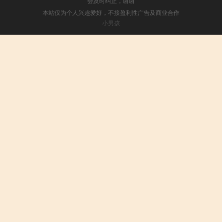
会及时纠正，谢谢
本站仅为个人兴趣爱好，不接盈利性广告及商业合作
小男孩