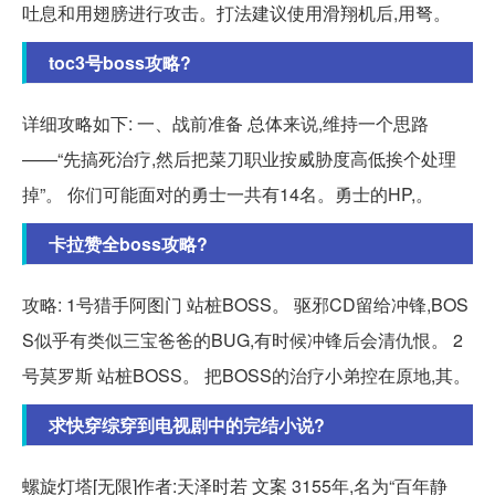
吐息和用翅膀进行攻击。打法建议使用滑翔机后,用弩。
toc3号boss攻略?
详细攻略如下: 一、战前准备 总体来说,维持一个思路
——“先搞死治疗,然后把菜刀职业按威胁度高低挨个处理
掉”。 你们可能面对的勇士一共有14名。勇士的HP,。
卡拉赞全boss攻略?
攻略: 1号猎手阿图门 站桩BOSS。 驱邪CD留给冲锋,BOS
S似乎有类似三宝爸爸的BUG,有时候冲锋后会清仇恨。 2
号莫罗斯 站桩BOSS。 把BOSS的治疗小弟控在原地,其。
求快穿综穿到电视剧中的完结小说?
螺旋灯塔[无限]作者:天泽时若 文案 3155年,名为“百年静