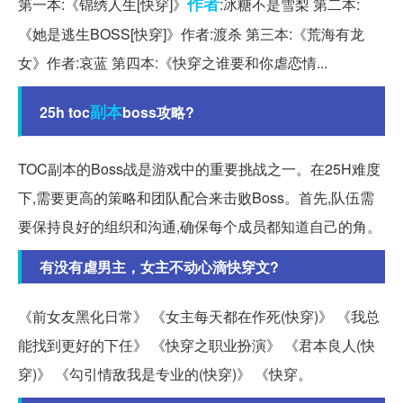
作者
第一本:《锦绣人生[快穿]》
:冰糖不是雪梨 第二本:
《她是逃生BOSS[快穿]》作者:渡杀 第三本:《荒海有龙
女》作者:哀蓝 第四本:《快穿之谁要和你虐恋情...
副本
25h toc
boss攻略?
TOC副本的Boss战是游戏中的重要挑战之一。在25H难度
下,需要更高的策略和团队配合来击败Boss。首先,队伍需
要保持良好的组织和沟通,确保每个成员都知道自己的角。
有没有虐男主，女主不动心滴快穿文?
《前女友黑化日常》 《女主每天都在作死(快穿)》 《我总
能找到更好的下任》 《快穿之职业扮演》 《君本良人(快
穿)》 《勾引情敌我是专业的(快穿)》 《快穿。