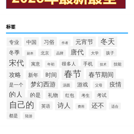
标签
冬天
元宵节
习俗
中国
专业
作者
唐代
冬季
孩子
北京
大学
品牌
副本
宋代
手机
很多人
寓意
技能
年初
技术
春节
春节期间
攻略
时间
新年
梦幻西游
疫情
游戏
是一个
汤圆
父母
的人
的是
礼物
考试
红包
考生
自己的
诗人
还不
英语
适合
费用
都是
陆游