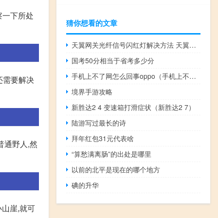
察一下所处
猜你想看的文章
天翼网关光纤信号闪红灯解决方法 天翼网关光纤闪红灯是怎么回事
国考50分相当于省考多少分
手机上不了网怎么回事oppo（手机上不了网怎么回事）
还需要解决
境界手游攻略
新胜达2 4 变速箱打滑症状（新胜达2 7）
陆游写过最长的诗
拜年红包31元代表啥
普通野人,然
“算愁满离肠”的出处是哪里
以前的北平是现在的哪个地方
碘的升华
山崖,就可