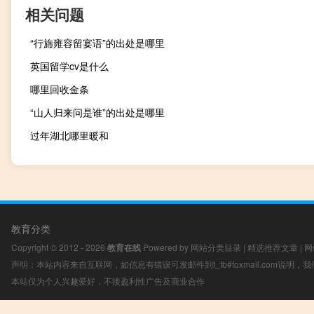
相关问题
“行旆雍容留宴语”的出处是哪里
英国留学cv是什么
哪里回收金条
“山人归来问是谁”的出处是哪里
过年湖北哪里暖和
教育分类
Copyright © 2012 - 2026
教育在线
Powered by
网站分类目录
|
精选推荐文章
|
网
声明：本站内容来自互联网，如信息有错误可发邮件到f_fb#foxmail.com说明
本站仅为个人兴趣爱好，不接盈利性广告及商业合作