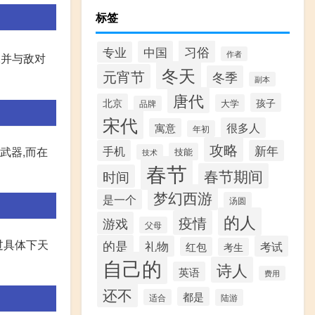
标签
习俗
中国
专业
作者
,并与敌对
冬天
元宵节
冬季
副本
唐代
孩子
北京
大学
品牌
宋代
很多人
寓意
年初
攻略
手机
新年
作武器,而在
技能
技术
春节
春节期间
时间
梦幻西游
是一个
汤圆
的人
疫情
游戏
父母
过具体下天
的是
礼物
考试
红包
考生
自己的
诗人
英语
费用
还不
都是
适合
陆游