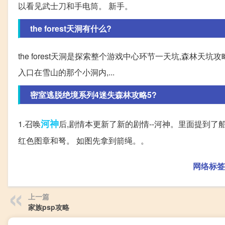
以看见武士刀和手电筒。 新手。
the forest天洞有什么?
the forest天洞是探索整个游戏中心环节一天坑,森林
入口在雪山的那个小洞内,...
密室逃脱绝境系列4迷失森林攻略5?
河神
1.召唤
后,剧情本更新了新的剧情--河神。里面提到了
红色图章和弩。 如图先拿到箭绳。。
网络标签
上一篇
家族psp攻略