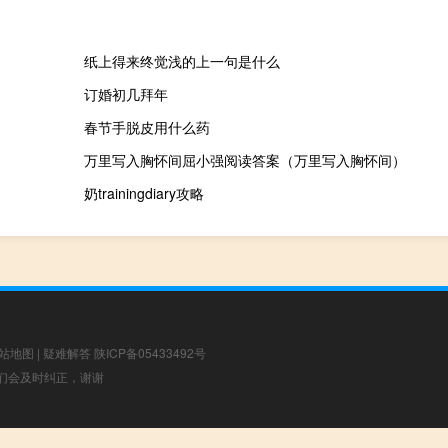
纸上得来终觉浅的上一句是什么
订婚初几拜年
春节手脱皮用什么药
万里写入胸怀间屈小强阅读答案（万里写入胸怀间）
奶trainingdiary攻略
站地图
|
疑难解答
陕ICP备05433492号
，我们会及时纠正，谢谢