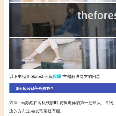
攻略
以下围绕“theforest 最新
”主题解决网友的困惑
the forest任务攻略?
方法 1当苏醒在客机残骸时,要拣走你的第一把斧头、食物、
边的方向走,会发现远处有艘。