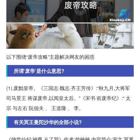
以下围绕“废帝攻略”主题解决网友的困惑
所谓‘废帝’是什么意思?
(1).废黜皇帝。《三国志·魏志·齐王芳传》:“秋九月,大将军
司马景王 将谋废帝,以闻皇太后。”《宋书·前废帝纪》:“ 太
宗 与左右 阮佃夫 、 王道隆 、 李。
有关冥王曼陀沙华的全部小说?
《绝世仙妃:神尊,从了我》作者:帅楠楠 内容简介:宠文,冥界