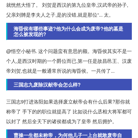
就恍然大悟了。 刘贺是西汉的第九位皇帝,汉武帝的孙子,
父亲刘髆是李夫人之子,是的没错,就是那位“... 太。
海昏侯有哪些事迹?他为什么会成为废帝?他的墓是
怎么被发现的?
@悟空小秘书. 这个问题蛮有意思的额。海昏侯其实不是一
个人,是西汉时期的一个爵位而已,第一任是故昌邑王、汉废
帝刘贺,也就是一般通常所说的海昏侯。一共传了...
三国志九废除汉献帝会怎么样?
三国志9打进洛阳如果选择废立献帝会有什么后果?那你就
称帝了 手下的的职位就提高了 比如说什么丞相大将军都可
以封了 然后全天下的诸侯都成为了皇帝 然后拥护。
曹操一生都未称帝，为何他儿子一上台就敢废帝自