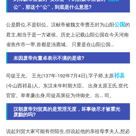
公”，那这个“公”，到底是什么意思?
公国
公是爵位,不是职位。汉献帝被魏文帝曹丕封为山阳
的
君主,相当于是一方诸侯。历史上记载山阳公国在今天河南
省焦作市一带,首都是浊鹿城。 只要是在山阳公国...
未因废帝向董卓表示不满的是谁?
祁县
司徒王允。 王允(137年-192年7月4日),字子师,太原
(今山西祁县)人。东汉末年时期大臣。 出身太原王氏,世代
官宦。举孝廉出身,司徒高第征为侍御史。出... 司。
汉朝废帝刘贺真的是荒淫无度，坏事做尽才被霍光
废黜的吗?
说起刘贺大家可能有些陌生,但说起他的亲祖母李夫人,想必