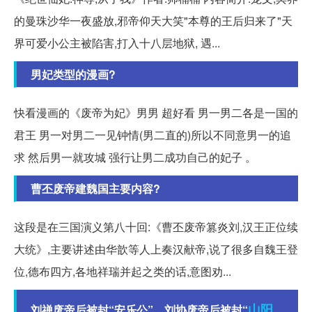
的曼珠沙华一夜盛放,邪帝仰天大笑"本尊的王后归来了"天
界可爱小公主被陷害,打入十八层地狱, 遇...
男妃类型的漫画?
快看漫画的《废帝为妃》男男 超好看 男一男二各是一国的
君王 男一对男二一见钟情(男二直的)所以不同意男一的追
求 然后男一就攻城 强行让男二成功自己的妃子 。
曹丕废帝建魏国主要内容?
这段是在三国演义第八十回:《曹丕废帝篡炎刘,汉王正位续
大统》,主要讲述由华歆等人上奏汉献帝,说了很多自魏王登
位,德布四方,各地祥瑞并起之类的话,意图劝...
山阳
刘禅废帝后被封“安乐公”，刘协废帝后被封“