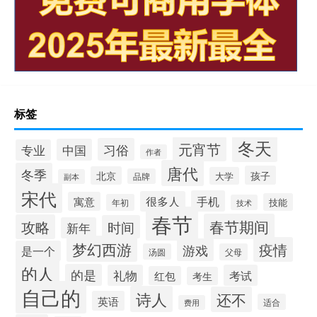
标签
冬天
元宵节
习俗
中国
专业
作者
唐代
冬季
孩子
北京
大学
品牌
副本
宋代
手机
很多人
寓意
技能
年初
技术
春节
春节期间
攻略
时间
新年
梦幻西游
疫情
游戏
是一个
汤圆
父母
的人
的是
礼物
考试
红包
考生
自己的
诗人
还不
英语
适合
费用