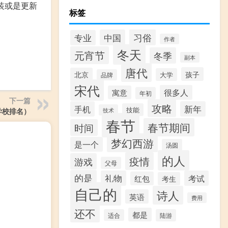
装或是更新
标签
习俗
中国
专业
作者
冬天
元宵节
冬季
副本
唐代
孩子
北京
大学
品牌
宋代
很多人
寓意
年初
下一篇
攻略
手机
新年
技能
技术
学校排名）
春节
春节期间
时间
梦幻西游
是一个
汤圆
的人
疫情
游戏
父母
的是
礼物
考试
红包
考生
自己的
诗人
英语
费用
还不
都是
适合
陆游