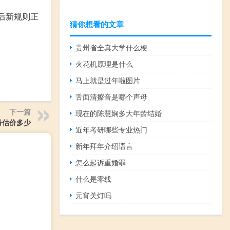
点后新规则正
猜你想看的文章
贵州省全真大学什么梗
火花机原理是什么
马上就是过年啦图片
舌面清擦音是哪个声母
下一篇
现在的陈慧娴多大年龄结婚
号估价多少
近年考研哪些专业热门
新年拜年介绍语言
怎么起诉重婚罪
什么是零线
元宵关灯吗