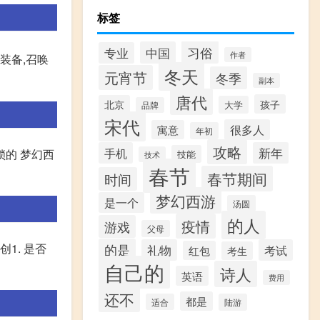
标签
习俗
中国
专业
作者
装备,召唤
冬天
元宵节
冬季
副本
唐代
孩子
北京
大学
品牌
宋代
很多人
寓意
年初
攻略
手机
新年
的 梦幻西
技能
技术
春节
春节期间
时间
梦幻西游
是一个
汤圆
的人
疫情
游戏
父母
1. 是否
的是
礼物
考试
红包
考生
自己的
诗人
英语
费用
还不
都是
适合
陆游