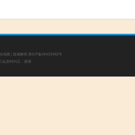
站地图
|
疑难解答
陕ICP备05433492号
，我们会及时纠正，谢谢