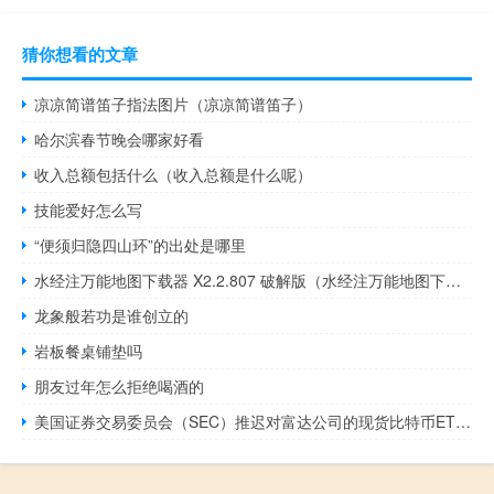
猜你想看的文章
凉凉简谱笛子指法图片（凉凉简谱笛子）
哈尔滨春节晚会哪家好看
收入总额包括什么（收入总额是什么呢）
技能爱好怎么写
“便须归隐四山环”的出处是哪里
水经注万能地图下载器 X2.2.807 破解版（水经注万能地图下载器 X2.2.807 破解版功能简介）
龙象般若功是谁创立的
岩板餐桌铺垫吗
朋友过年怎么拒绝喝酒的
美国证券交易委员会（SEC）推迟对富达公司的现货比特币ETF申请做出决定