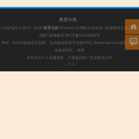
教育分类
Copyright © 2012 - 2026
教育在线
Powered by
网站分类目录
|
精选推荐文章
|
网站
地图
|
疑难解答
陕ICP备05433492号
声明：本站内容来自互联网，如信息有错误可发邮件到f_fb#foxmail.com说明，我们
会及时纠正，谢谢
本站仅为个人兴趣爱好，不接盈利性广告及商业合作
小男孩