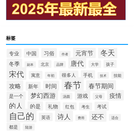
标签
冬天
元宵节
习俗
中国
专业
作者
唐代
冬季
孩子
北京
大学
品牌
副本
宋代
手机
很多人
寓意
技能
年初
技术
春节
春节期间
攻略
时间
新年
梦幻西游
疫情
游戏
是一个
汤圆
父母
的人
的是
礼物
考试
红包
考生
自己的
诗人
还不
英语
适合
费用
都是
陆游