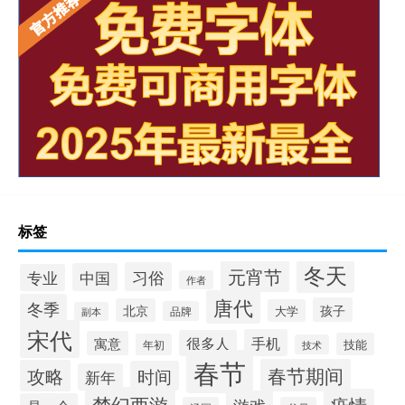
标签
冬天
元宵节
习俗
中国
专业
作者
唐代
冬季
孩子
北京
大学
品牌
副本
宋代
手机
很多人
寓意
技能
年初
技术
春节
春节期间
攻略
时间
新年
梦幻西游
疫情