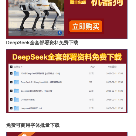
DeepSeek全套部署资料免费下载
免费可商用字体批量下载