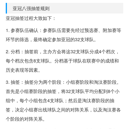
亚冠八强抽签规则
亚冠抽签过程大致如下：
1. 参赛队伍确认：参赛队伍需要先经过预选赛、附加赛等
环节的筛选，最终确定参加亚冠的32支球队。
2. 分档：抽签前，主办方会将这32支球队分成4个档次，
每个档次包含8支球队。分档基于球队在联赛中的成绩和
历史表现等因素。
3. 抽签：抽签分为两个阶段：小组赛阶段和淘汰赛阶段。
首先是小组赛阶段的抽签，将32支球队平均分配到8个小
组中，每个小组包含4支球队；然后是淘汰赛阶段的抽
签，决定小组赛出线球队之间的对阵关系，以及淘汰赛各
个阶段的对阵关系。