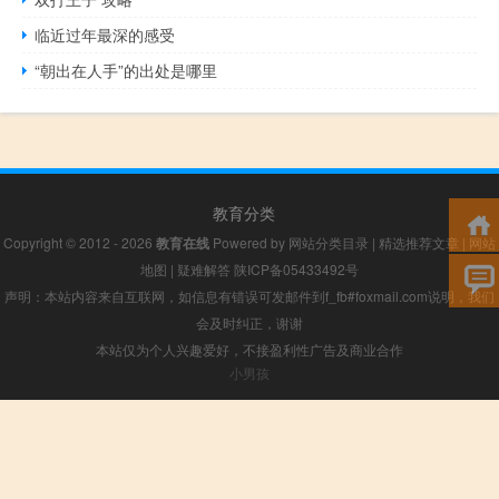
临近过年最深的感受
“朝出在人手”的出处是哪里
教育分类
Copyright © 2012 - 2026
教育在线
Powered by
网站分类目录
|
精选推荐文章
|
网站
地图
|
疑难解答
陕ICP备05433492号
声明：本站内容来自互联网，如信息有错误可发邮件到f_fb#foxmail.com说明，我们
会及时纠正，谢谢
本站仅为个人兴趣爱好，不接盈利性广告及商业合作
小男孩