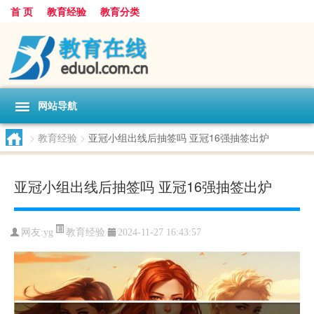
首 页
教育经验
教育分类
网站导航
>
教育经验
>
亚冠小组出线后抽签吗 亚冠16强抽签出炉
亚冠小组出线后抽签吗 亚冠16强抽签出炉
教育经验
网友:
yg
2024-11-27 16:43:57