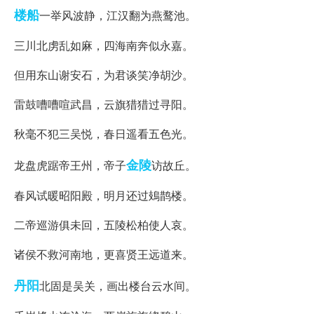
楼船
一举风波静，江汉翻为燕鹜池。
三川北虏乱如麻，四海南奔似永嘉。
但用东山谢安石，为君谈笑净胡沙。
雷鼓嘈嘈喧武昌，云旗猎猎过寻阳。
秋毫不犯三吴悦，春日遥看五色光。
金陵
龙盘虎踞帝王州，帝子
访故丘。
春风试暖昭阳殿，明月还过鳷鹊楼。
二帝巡游俱未回，五陵松柏使人哀。
诸侯不救河南地，更喜贤王远道来。
丹阳
北固是吴关，画出楼台云水间。