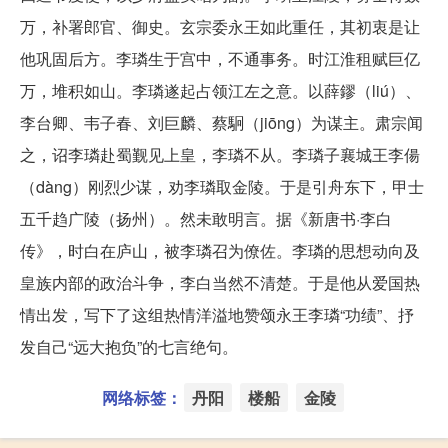
万，补署郎官、御史。玄宗委永王如此重任，其初衷是让
他巩固后方。李璘生于宫中，不通事务。时江淮租赋巨亿
万，堆积如山。李璘遂起占领江左之意。以薛鏐（liú）、
李台卿、韦子春、刘巨麟、蔡駉（jiōng）为谋主。肃宗闻
之，诏李璘赴蜀觐见上皇，李璘不从。李璘子襄城王李偒
（dàng）刚烈少谋，劝李璘取金陵。于是引舟东下，甲士
五千趋广陵（扬州）。然未敢明言。据《新唐书·李白
传》，时白在庐山，被李璘召为僚佐。李璘的思想动向及
皇族内部的政治斗争，李白当然不清楚。于是他从爱国热
情出发，写下了这组热情洋溢地赞颂永王李璘“功绩”、抒
发自己“远大抱负”的七言绝句。
网络标签：
丹阳
楼船
金陵