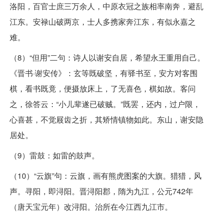
洛阳，百官士庶三万余人，中原衣冠之族相率南奔，避乱
江东。安禄山破两京，士人多携家奔江东，有似永嘉之
难。
（8）“但用”二句：诗人以谢安自居，希望永王重用自己。
《晋书·谢安传》：玄等既破坚，有驿书至，安方对客围
棋，看书既竟，便摄放床上，了无喜色，棋如故。客问
之，徐答云：“小儿辈遂已破贼。”既罢，还内，过户限，
心喜甚，不觉屐齿之折，其矫情镇物如此。东山，谢安隐
居处。
（9）雷鼓：如雷的鼓声。
（10）“云旗”句：云旗，画有熊虎图案的大旗。猎猎，风
声。寻阳，即浔阳。晋浔阳郡，隋为九江，公元742年
（唐天宝元年）改浔阳。治所在今江西九江市。