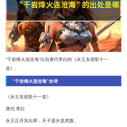
“千岩烽火连沧海”出自唐代李白的《永王东巡歌十一
首》。
“千岩烽火连沧海”全诗
《永王东巡歌十一首》
唐代 李白
永王正月东出师，天子遥分龙虎旗。