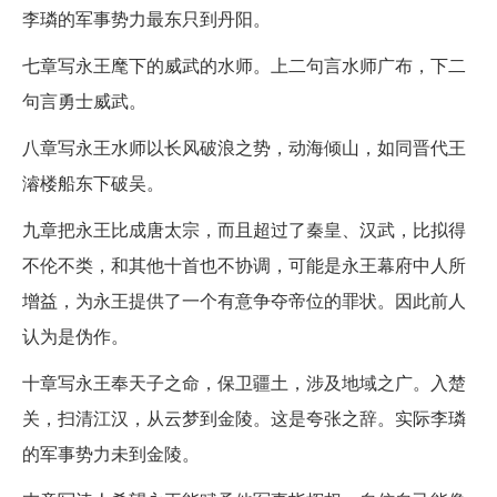
李璘的军事势力最东只到丹阳。
七章写永王麾下的威武的水师。上二句言水师广布，下二
句言勇士威武。
八章写永王水师以长风破浪之势，动海倾山，如同晋代王
濬楼船东下破吴。
九章把永王比成唐太宗，而且超过了秦皇、汉武，比拟得
不伦不类，和其他十首也不协调，可能是永王幕府中人所
增益，为永王提供了一个有意争夺帝位的罪状。因此前人
认为是伪作。
十章写永王奉天子之命，保卫疆土，涉及地域之广。入楚
关，扫清江汉，从云梦到金陵。这是夸张之辞。实际李璘
的军事势力未到金陵。