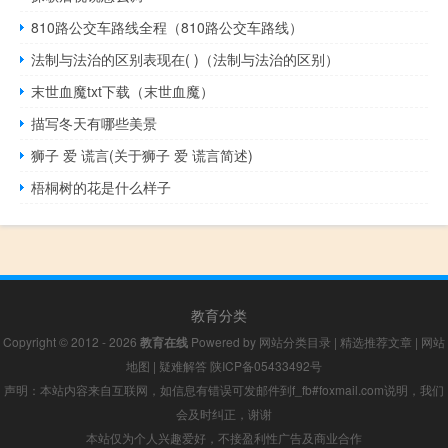
810路公交车路线全程（810路公交车路线）
法制与法治的区别表现在( )（法制与法治的区别）
末世血魔txt下载（末世血魔）
描写冬天有哪些美景
狮子 爱 谎言(关于狮子 爱 谎言简述)
梧桐树的花是什么样子
教育分类
Copyright © 2012 - 2026
教育在线
Powered by
网站分类目录
|
精选推荐文章
|
网站
地图
|
疑难解答
陕ICP备05433492号
声明：本站内容来自互联网，如信息有错误可发邮件到f_fb#foxmail.com说明，我们
会及时纠正，谢谢
本站仅为个人兴趣爱好，不接盈利性广告及商业合作