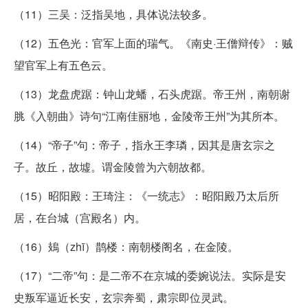
（11）三吴：泛指吴地，具体说法较多。
（12）五色光：官军上面的瑞气。《南史·王僧辩传》：贼
望官军上有五色云。
（13）龙盘虎踞：钟山龙蟠，石头虎踞。帝王州，南朝谢
脁《入朝曲》诗句“江南佳丽地，金陵帝王州”为其所本。
（14）“帝子”句：帝子，指永王李璘，因其是唐玄宗之
子。故丘，故墟。谓金陵曾为六朝故都。
（15）昭阳殿：王琦注：《一统志》：昭阳殿乃太后所
居，在台城（宫殿名）内。
（16）鳷（zhī）鹊楼：南朝楼阁名，在金陵。
（17）“二帝”句：是二帝不在京城的委婉说法。实际是安
史叛军逼近长安，玄宗奔蜀，肃宗即位灵武。