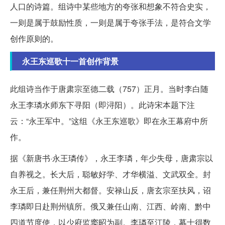
人口的诗篇。组诗中某些地方的夸张和想象不符合史实，
一则是属于鼓励性质，一则是属于夸张手法，是符合文学
创作原则的。
永王东巡歌十一首创作背景
此组诗当作于唐肃宗至德二载（757）正月。当时李白随
永王李璘水师东下寻阳（即浔阳）。此诗宋本题下注
云：“永王军中。”这组《永王东巡歌》即在永王幕府中所
作。
据《新唐书·永王璘传》，永王李璘，年少失母，唐肃宗以
自养视之。长大后，聪敏好学、才华横溢、文武双全。封
永王后，兼任荆州大都督。安禄山反，唐玄宗至扶风，诏
李璘即日赴荆州镇所。俄又兼任山南、江西、岭南、黔中
四道节度使，以少府监窦昭为副。李璘至江陵，募士得数