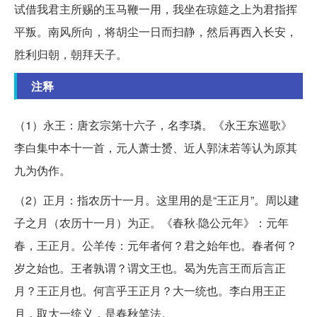
试借我君主所赐的玉马鞭一用，我坐在琼筵之上为君指挥
平叛。南风所向，将胡尘一日而扫静，然后再西入长安，
胜利归朝，朝拜天子。
注释
（1）永王：唐玄宗第十六子，名李璘。《永王东巡歌》
李白集中本十一首，元人萧士赟、近人郭沫若等认为原其
九为伪作。
（2）正月：指农历十一月。这里用的是“王正月”。周以建
子之月（农历十一月）为正。《春秋·隐公元年》：元年
春，王正月。公羊传：元年者何？君之始年也。春者何？
岁之始也。王者孰谓？谓文王也。曷为先言王而后言正
月？王正月也。何言乎王正月？大一统也。李白用王正
月，取大一统义，是春秋笔法。