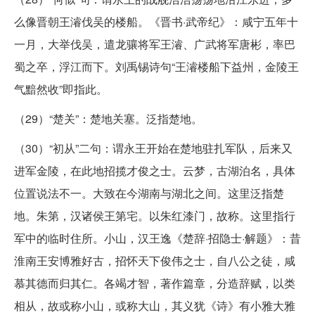
么像晋朝王濬伐吴的楼船。《晋书·武帝纪》：咸宁五年十
一月，大举伐吴，遣龙骧将军王濬、广武将军唐彬，率巴
蜀之卒，浮江而下。刘禹锡诗句“王濬楼船下益州，金陵王
气黯然收”即指此。
（29）“楚关”：楚地关塞。泛指楚地。
（30）“初从”二句：谓永王开始在楚地驻扎军队，后来又
进军金陵，在此地招揽才俊之士。云梦，古湖泊名，具体
位置说法不一。大致在今湖南与湖北之间。这里泛指楚
地。朱第，汉诸侯王第宅。以朱红漆门，故称。这里指行
军中的临时住所。小山，汉王逸《楚辞·招隐士·解题》：昔
淮南王安博雅好古，招怀天下俊伟之士，自八公之徒，咸
慕其德而归其仁。各竭才智，著作篇章，分造辞赋，以类
相从，故或称小山，或称大山，其义犹《诗》有小雅大雅