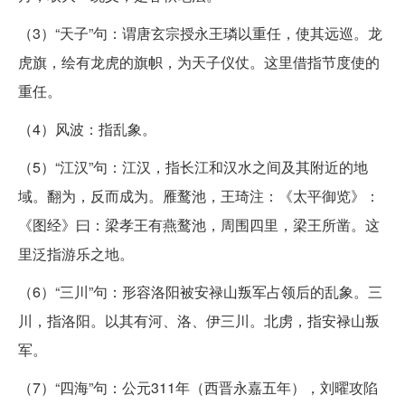
（3）“天子”句：谓唐玄宗授永王璘以重任，使其远巡。龙
虎旗，绘有龙虎的旗帜，为天子仪仗。这里借指节度使的
重任。
（4）风波：指乱象。
（5）“江汉”句：江汉，指长江和汉水之间及其附近的地
域。翻为，反而成为。雁鹜池，王琦注：《太平御览》：
《图经》曰：梁孝王有燕鹜池，周围四里，梁王所凿。这
里泛指游乐之地。
（6）“三川”句：形容洛阳被安禄山叛军占领后的乱象。三
川，指洛阳。以其有河、洛、伊三川。北虏，指安禄山叛
军。
（7）“四海”句：公元311年（西晋永嘉五年），刘曜攻陷