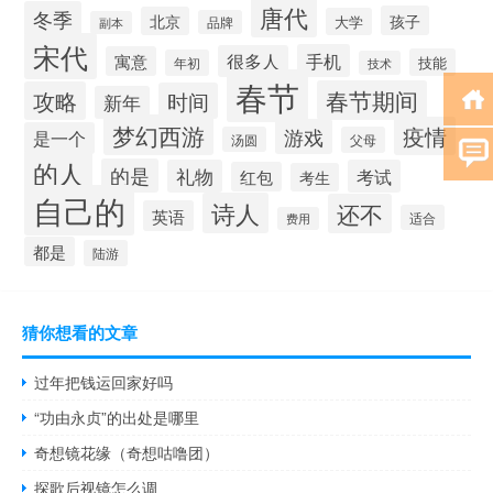
唐代
冬季
孩子
北京
大学
品牌
副本
宋代
手机
很多人
寓意
技能
年初
技术
春节
春节期间
攻略
时间
新年
梦幻西游
疫情
游戏
是一个
汤圆
父母
的人
的是
礼物
考试
红包
考生
自己的
诗人
还不
英语
适合
费用
都是
陆游
猜你想看的文章
过年把钱运回家好吗
“功由永贞”的出处是哪里
奇想镜花缘（奇想咕噜团）
探歌后视镜怎么调