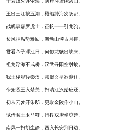
千岩烽火连沧海，两岸旌旗绕碧山。
王出三江按五湖，楼船跨海次扬都。
战舰森森罗虎士，征帆一一引龙驹。
长风挂席势难回，海动山倾古月摧。
君看帝子浮江日，何似龙骧出峡来。
祖龙浮海不成桥，汉武寻阳空射蛟。
我王楼舰轻秦汉，却似文皇欲渡辽。
帝宠贤王入楚关，扫清江汉始应还。
初从云梦开朱邸，更取金陵作小山。
试借君王玉马鞭，指挥戎虏坐琼筵。
南风一扫胡尘静，西入长安到日边。