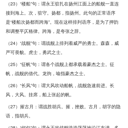
（23）“楼船”句：谓永王驻扎在扬州江面上的船舰一直连
接到海上。次，驻守。扬都，指扬州。此句的正常语序
是“楼船次扬都而跨海”。现在这样排列语序，是为了押韵
和调整平仄格律。跨海，是夸张之辞。
（24）“战舰”句：谓战舰上排列着威严的勇士。森森，威
严可畏貌。虎士，勇武之士。
（25）“征帆”句：谓各个战舰上都承载着豪杰之士。征
帆，战舰的借代。龙驹，喻指豪杰之士。
（26）“长风”句：谓大风吹动船帆，战舰急速前进。长
风，大风。挂席，船上张起的帆。
（27）摧古月：谓战胜胡兵。摧，挫败。古月，胡字的隐
语，指胡兵。
（28）“何似”句：谓永王的战舰浩浩荡荡地沿江东进，多