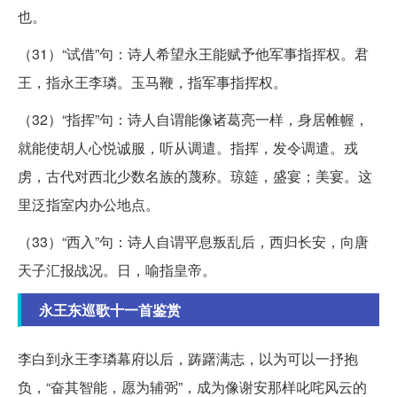
也。
（31）“试借”句：诗人希望永王能赋予他军事指挥权。君
王，指永王李璘。玉马鞭，指军事指挥权。
（32）“指挥”句：诗人自谓能像诸葛亮一样，身居帷幄，
就能使胡人心悦诚服，听从调遣。指挥，发令调遣。戎
虏，古代对西北少数名族的蔑称。琼筵，盛宴；美宴。这
里泛指室内办公地点。
（33）“西入”句：诗人自谓平息叛乱后，西归长安，向唐
天子汇报战况。日，喻指皇帝。
永王东巡歌十一首鉴赏
李白到永王李璘幕府以后，踌躇满志，以为可以一抒抱
负，“奋其智能，愿为辅弼”，成为像谢安那样叱咤风云的