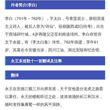
作者简介(李白)
李白（701年－762年），字太白，号青莲居士，唐朝浪漫
主义诗人，被后人誉为“诗仙”。祖籍陇西成纪(待考)，出生
于西域碎叶城，4岁再随父迁至剑南道绵州。李白存世诗
文千余篇，有《李太白集》传世。762年病逝，享年61
岁。其墓在今安徽当涂，四川江油、湖北安陆有纪念馆。
永王东巡歌十一首翻译及注释
翻译
永王在至德三载三月出师东巡，天子宣他遥分龙虎之旗委
以重任。永王的楼船听过之处，波涛汹涌的长江和汉水，
顿时变得像雁鹜一样的风平浪静。