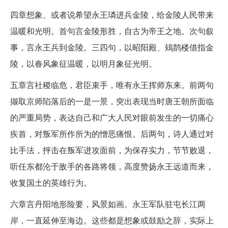
四章想象、或者说希望永王璘进兵金陵，给金陵人民带来
温暖和光明。首句言金陵形胜，自古为帝王之地。次句叙
事，言永王兵到金陵。三四句，以昭阳殿、鳷鹊楼借指金
陵，以春风象征温暖，以明月象征光明。
五章言社稷临危，君臣束手，唯有永王挥师东来。前两句
撷取京师陷落后的一是一景，突出表现当时唐王朝所面临
的严重局势，表达自己和广大人民对眼前发生的一切痛心
疾首，对叛军所作所为的憎恶痛恨。后两句，诗人通过对
比手法，抨击在叛军进攻面前，为保存实力，节节败退，
听任东都沦于敌手的各路将领，高度赞扬永王远道而来，
收复国土的英雄行为。
六章言丹阳地形险要，风景如画。永王军队驻屯长江两
岸，一直延伸至海边。这些都是想象或鼓励之辞，实际上