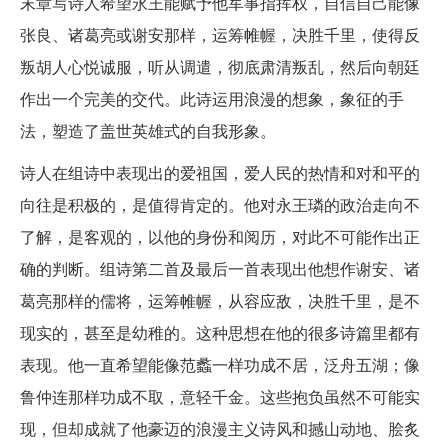
末章写诗人希望永王能赋予他军事指挥权，自信自己能像
张良、诸葛亮或谢安那样，运筹帷幄，决胜千里，使得反
叛胡人心悦诚服，听从调遣，彻底肃清叛乱，然后向朝廷
作出一个完美的交代。此诗运用浪漫的想象，象征的手
法，塑造了盖世英雄式的自我形象。
诗人在组诗中表现出的爱祖国，爱人民的热情和对和平的
向往是积极的，是值得肯定的。他对永王璘的政治走向不
了解，是客观的，以他的身份和阅历，对此不可能作出正
确的判断。组诗第二首及最后一首表现出他想作谢安、诸
葛亮那样的儒将，运筹帷幄，从容应敌，决胜千里，是不
现实的，甚至是幼稚的。这种思想在他的很多诗篇里都有
表现。他一直希望能像范蠡一样功成不居，泛舟五湖；像
鲁仲连那样功成不取，意轻千金。这些抱负虽然不可能实
现，但却成就了他豪迈的浪漫主义诗风和撼山动地、脍炙