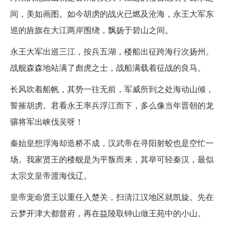
间，美如画图。如今胡虏的战火已燃及沧海，永王大军东
巡的旌旗在大江两岸围绕，飘扬于碧山之间。
永王大军出巡三江，按兵五湖，楼船出征跨海行次扬州。
战舰森森地站满了彪虎之士，战船满载着征战的良马。
长风吹着船帆，其势一往无前，军威所到之处海动山倾，
誓摧胡虏。君看永王率兵浮江而下，多么像当年晋朝的龙
骧将军出峡伐吴呀！
秦始皇想浮海却造桥不成，汉武帝在寻阳射蛟也是空忙一
场。我家贤王的楼舰是为平叛而来，其举可轻秦汉，最似
太宗文皇帝渡海伐辽。
皇帝宠命贤王以重任入楚关，扫清江汉地区就凯旋。先在
云梦开津大都督府，再在益陵取钟山做王苑中的小山。