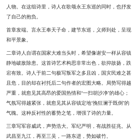
人物。在这组诗里，诗人在歌颂永王东巡的同时，也抒发
了自己的抱负。
首章发端。言永王奉天子命，建节东巡，义师到处，呈现
和平景象。
二章诗人自谓在国家大难当头时，希望像谢安一样从容镇
静地破敌除患。这首诗艺术构思非常出色，欲抑故扬，跌
宕有致。诗人于前二句极写叛军之多且凶，国灾民难之甚
且危，目的却在衬托后二句作者的宏图大略。局势写得越
严重，就愈见其高昂的爱国热情和“一扫胡沙净”的雄心；
气氛写得越紧张，就愈见其从容镇定地“挽狂澜于既倒”的
气魄。这种反衬性的蓄势之笔，增强了诗的力量。
三章写军容威武，声势浩大。军纪严明，有战胜征兆。从
武昌至九江，再至三吴，一路东进，势如破竹。