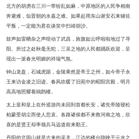
北方的胡虏在三川一带纷乱如麻，中原地区的人民争相南
奔避难，似晋朝的永嘉之难。如果起用东山谢安石来辅佐
平叛，一定能为君在谈笑中扫靖胡沙。
鼓声如雷晒杂之声喧动了武昌，旌旗如云呼啦啦地过了寻
阳。所过之处秋毫无犯，三吴之地的人民都踊跃欢迎，呈
现出一派春光明媚的祥瑞气氛。
钟山龙盘，石城虎踞，金陵果然是帝王之州，如今帝子永
王来访金凌之旧迹。春风吹暖了旧苑中的昭阳宫殿，明月
高高地照耀着鳷鹊楼。
太上皇和皇上在外巡游尚未回到首都长安，诸先帝陵寝松
柏蒙受胡尘而使人悲哀。各路诸侯都不来救河南之地，欣
喜的是贤王却率领兵马远道前来勤王。
丹阳的北固山就是古来的吴关，江边的楼台隐映于云水之