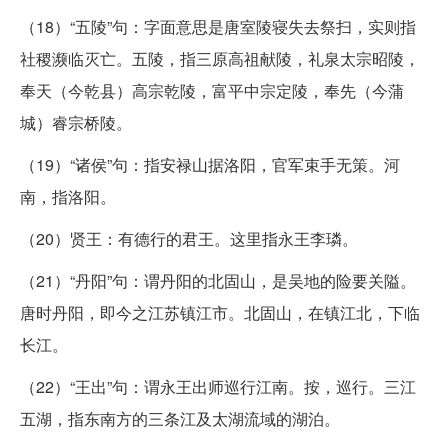
（18）“五陵”句：字面意思是唐室陵寝失去祭扫，实则指
社稷濒临灭亡。五陵，指三原高祖献陵，礼泉太宗昭陵，
奉天（今乾县）高宗乾陵，富平中宗定陵，奉先（今蒲
城）睿宗桥陵。
（19）“诸侯”句：指安禄山据洛阳，官军束手无策。河
南，指洛阳。
（20）贤王：有德行的君王。这里指永王李璘。
（21）“丹阳”句：谓丹阳的北固山，是吴地的险要关隘。
唐时丹阳，即今之江苏镇江市。北固山，在镇江北，下临
长江。
（22）“王出”句：谓永王出师巡行江南。按，巡行。三江
五湖，指东南方的三条江及太湖流域的湖泊。