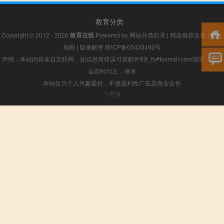
教育分类
Copyright © 2012 - 2026
教育在线
Powered by
网站分类目录
|
精选推荐文章
|
网站
地图
|
疑难解答
陕ICP备05433492号
声明：本站内容来自互联网，如信息有错误可发邮件到f_fb#foxmail.com说明，我们
会及时纠正，谢谢
本站仅为个人兴趣爱好，不接盈利性广告及商业合作
小男孩