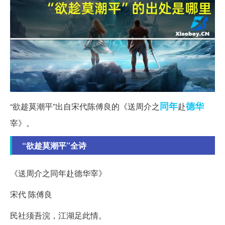
同年
德华
“欲趁莫潮平”出自宋代陈傅良的《送周介之
赴
宰》。
“欲趁莫潮平”全诗
《送周介之同年赴德华宰》
宋代 陈傅良
民社须吾浣，江湖足此情。