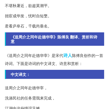
不堪秋暑近，欲趁莫潮平。
拙宦成华发，忧时自短檠。
君看庐阜石，千载尚垂名。
《送周介之同年赴德华宰》陈傅良 翻译、赏析和诗
意
诗人
《送周介之同年赴德华宰》是宋代
陈傅良创作的一首
诗词。下面是诗词的中文译文、诗意和赏析：
中文译文：
送周介之同年赴德华宰，
洗涤民社的任务需我来完成，
江湖中这份情谊足够，