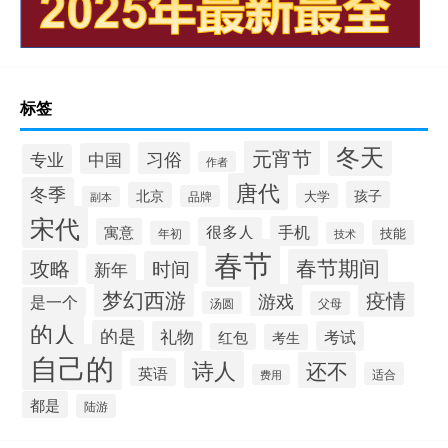
标签
冬天
元宵节
习俗
中国
专业
作者
唐代
冬季
孩子
北京
大学
品牌
副本
宋代
手机
很多人
寓意
技能
年初
技术
春节
春节期间
攻略
时间
新年
梦幻西游
疫情
游戏
是一个
汤圆
父母
的人
的是
礼物
考试
红包
考生
自己的
诗人
还不
英语
适合
费用
都是
陆游