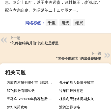
惠。嘉定十四年，以子史弥远贵，追封越王，改谥忠定，
配享孝宗庙庭。为昭勋阁二十四功臣之一。
网络标签：
千里
清光
绍兴
上一篇
“刘郎曾约共升仙”的出处是哪里
下一篇
“老去不能宣力”的出处是哪里
相关问题
内蒙临河属于哪个市（临河属于哪个市）
孔子的故乡是哪座城市
57的因数有哪些数
过年团拜没意思
宝马X7 vs2020年梅赛德斯-奔驰gls级
柽柳冬天浇水周期多久
梦幻制药攻略
渡鸦边界攻略