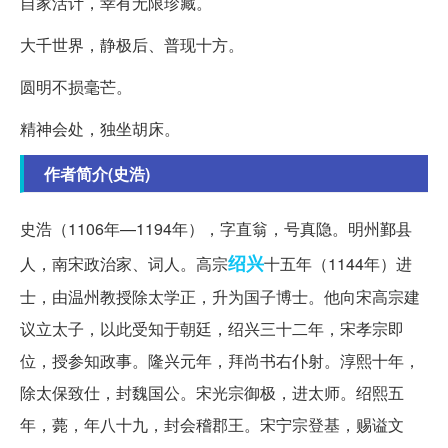
自家活计，幸有无限珍藏。
大千世界，静极后、普现十方。
圆明不损毫芒。
精神会处，独坐胡床。
作者简介(史浩)
史浩（1106年—1194年），字直翁，号真隐。明州鄞县
绍兴
人，南宋政治家、词人。高宗
十五年（1144年）进
士，由温州教授除太学正，升为国子博士。他向宋高宗建
议立太子，以此受知于朝廷，绍兴三十二年，宋孝宗即
位，授参知政事。隆兴元年，拜尚书右仆射。淳熙十年，
除太保致仕，封魏国公。宋光宗御极，进太师。绍熙五
年，薨，年八十九，封会稽郡王。宋宁宗登基，赐谥文