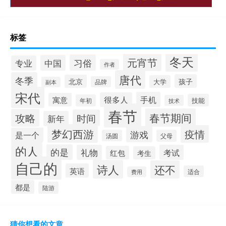
标签
冬天
元宵节
习俗
中国
专业
作者
唐代
冬季
孩子
北京
大学
品牌
副本
宋代
手机
很多人
寓意
技能
年初
技术
春节
春节期间
攻略
时间
新年
梦幻西游
疫情
游戏
是一个
汤圆
父母
的人
的是
礼物
考试
红包
考生
自己的
诗人
还不
英语
适合
费用
都是
陆游
猜你想看的文章