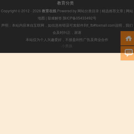
教育分类
Copyright © 2012 - 2026
教育在线
Powered by
网站分类目录
|
精选推荐文章
|
网站
地图
|
疑难解答
陕ICP备05433492号
声明：本站内容来自互联网，如信息有错误可发邮件到f_fb#foxmail.com说明，我们
会及时纠正，谢谢
本站仅为个人兴趣爱好，不接盈利性广告及商业合作
小男孩