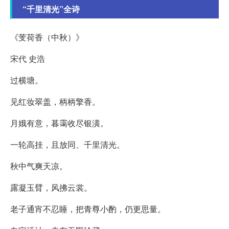
“千里清光”全诗
《芰荷香（中秋）》
宋代 史浩
过横塘。
见红妆翠盖，柄柄擎香。
月娥有意，暮霭收尽银潢。
一轮高挂，且放同、千里清光。
秋中气爽天凉。
露凝玉臂，风拂云裳。
老子通宵不忍睡，把青尊小酌，仍更思量。