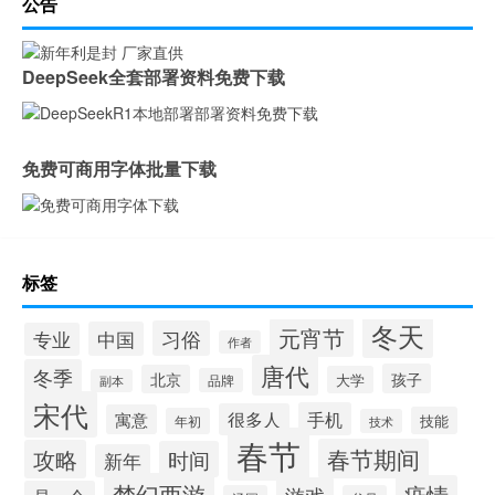
公告
DeepSeek全套部署资料免费下载
免费可商用字体批量下载
标签
冬天
元宵节
习俗
中国
专业
作者
唐代
冬季
孩子
北京
大学
品牌
副本
宋代
手机
很多人
寓意
技能
年初
技术
春节
春节期间
攻略
时间
新年
梦幻西游
疫情