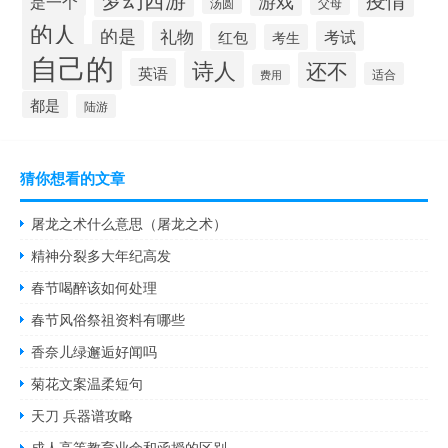
游戏
是一个
汤圆
父母
的人
的是
礼物
考试
红包
考生
自己的
诗人
还不
英语
适合
费用
都是
陆游
猜你想看的文章
屠龙之术什么意思（屠龙之术）
精神分裂多大年纪高发
春节喝醉该如何处理
春节风俗祭祖资料有哪些
香奈儿绿邂逅好闻吗
菊花文案温柔短句
天刀 兵器谱攻略
成人高等教育业余和函授的区别