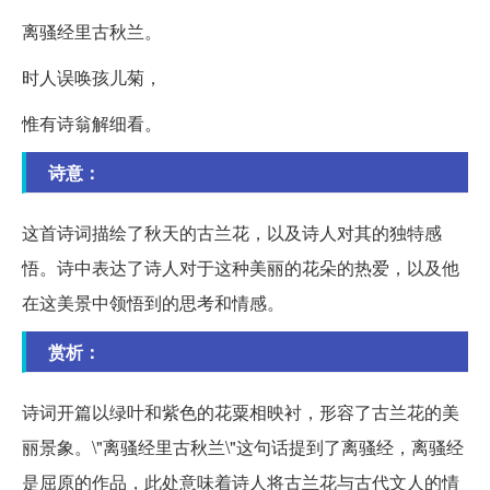
离骚经里古秋兰。
时人误唤孩儿菊，
惟有诗翁解细看。
诗意：
这首诗词描绘了秋天的古兰花，以及诗人对其的独特感
悟。诗中表达了诗人对于这种美丽的花朵的热爱，以及他
在这美景中领悟到的思考和情感。
赏析：
诗词开篇以绿叶和紫色的花粟相映衬，形容了古兰花的美
丽景象。\"离骚经里古秋兰\"这句话提到了离骚经，离骚经
是屈原的作品，此处意味着诗人将古兰花与古代文人的情