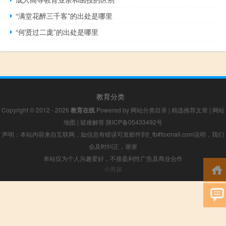
“满堂花醉三千客”的出处是哪里
“何贤过二庞”的出处是哪里
教育分类
Copyright © 2012 - 2026
教育在线
Powered by
网站分类目录
|
精选推荐文章
|
网站
地图
|
疑难解答
陕ICP备05433492号
声明：本站内容来自互联网，如信息有错误可发邮件到f_fb#foxmail.com说明，我们
会及时纠正，谢谢
本站仅为个人兴趣爱好，不接盈利性广告及商业合作
小男孩