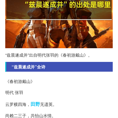
“兹晨遂成并”出自明代张羽的《春初游戴山》。
“兹晨遂成并”全诗
《春初游戴山》
明代 张羽
田野
云罗横四海，
无遗英。
尚赖二三子，共怡山水情。