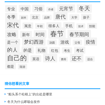
冬天
元宵节
习俗
中国
专业
作者
唐代
冬季
孩子
北京
大学
品牌
副本
宋代
手机
很多人
寓意
技能
年初
技术
春节
春节期间
攻略
时间
新年
梦幻西游
疫情
游戏
是一个
汤圆
父母
的人
的是
礼物
考试
红包
考生
自己的
诗人
还不
英语
适合
费用
都是
陆游
猜你想看的文章
“船头系个松根上”的出处是哪里
冬天为什么哮喘会发作