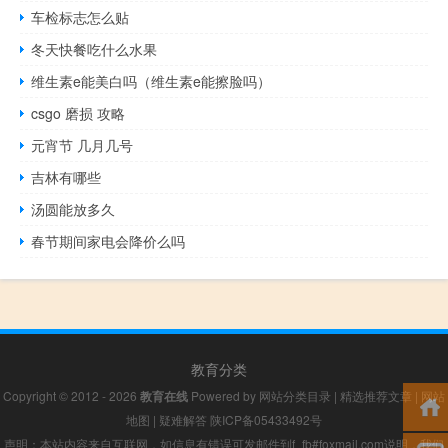
车检标志怎么贴
冬天快餐吃什么水果
维生素e能美白吗（维生素e能擦脸吗）
csgo 磨损 攻略
元宵节 几月几号
吉林有哪些
汤圆能放多久
春节期间家电会降价么吗
教育分类
Copyright © 2012 - 2026
教育在线
Powered by
网站分类目录
|
精选推荐文章
|
网站
地图
|
疑难解答
陕ICP备05433492号
声明：本站内容来自互联网，如信息有错误可发邮件到f_fb#foxmail.com说明，我们