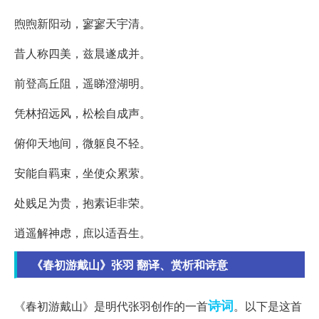
煦煦新阳动，寥寥天宇清。
昔人称四美，兹晨遂成并。
前登高丘阻，遥睇澄湖明。
凭林招远风，松桧自成声。
俯仰天地间，微躯良不轻。
安能自羁束，坐使众累萦。
处贱足为贵，抱素讵非荣。
逍遥解神虑，庶以适吾生。
《春初游戴山》张羽 翻译、赏析和诗意
诗词
《春初游戴山》是明代张羽创作的一首
。以下是这首