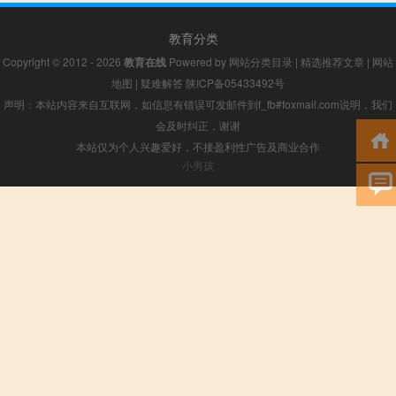
教育分类
Copyright © 2012 - 2026
教育在线
Powered by
网站分类目录
|
精选推荐文章
|
网站
地图
|
疑难解答
陕ICP备05433492号
声明：本站内容来自互联网，如信息有错误可发邮件到f_fb#foxmail.com说明，我们
会及时纠正，谢谢
本站仅为个人兴趣爱好，不接盈利性广告及商业合作
小男孩