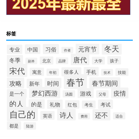
标签
冬天
元宵节
习俗
中国
专业
作者
唐代
冬季
孩子
北京
大学
品牌
副本
宋代
手机
很多人
寓意
技能
年初
技术
春节
春节期间
攻略
时间
新年
梦幻西游
疫情
游戏
是一个
汤圆
父母
的人
的是
礼物
考试
红包
考生
自己的
诗人
还不
英语
适合
费用
都是
陆游