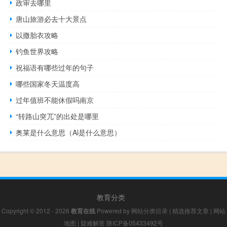
政审去哪里
唐山旅游必去十大景点
以撒胎衣攻略
钓鱼世界攻略
祝福语有哪些过年的句子
哪些国家冬天温度高
过年值班不能休假吗南京
“转路山突兀”的出处是哪里
奥莱是什么意思（Al是什么意思）
教育分类
Copyright © 2012 - 2026
教育在线
Powered by
网站分类目录
|
精选推荐文章
|
网站
地图
|
疑难解答
陕ICP备05433492号