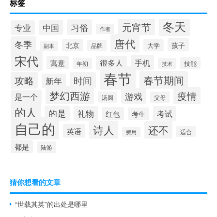
标签
冬天
元宵节
习俗
中国
专业
作者
唐代
冬季
孩子
北京
大学
品牌
副本
宋代
手机
很多人
寓意
技能
年初
技术
春节
春节期间
攻略
时间
新年
梦幻西游
疫情
游戏
是一个
汤圆
父母
的人
的是
礼物
考试
红包
考生
自己的
诗人
还不
英语
适合
费用
都是
陆游
猜你想看的文章
“世载其英”的出处是哪里