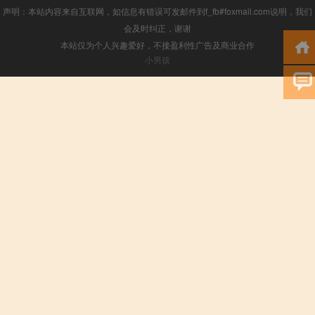
声明：本站内容来自互联网，如信息有错误可发邮件到f_fb#foxmail.com说明，我们
会及时纠正，谢谢
本站仅为个人兴趣爱好，不接盈利性广告及商业合作
小男孩