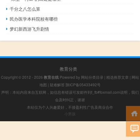
千分之八怎么算
民办医学本科院校有哪些
梦幻新西游飞升剧情
教育分类
Copyright © 2012 - 2026
教育在线
Powered by
网站分类目录
|
精选推荐文章
|
网站
地图
|
疑难解答
陕ICP备05433492号
声明：本站内容来自互联网，如信息有错误可发邮件到f_fb#foxmail.com说明，我们
会及时纠正，谢谢
本站仅为个人兴趣爱好，不接盈利性广告及商业合作
小男孩