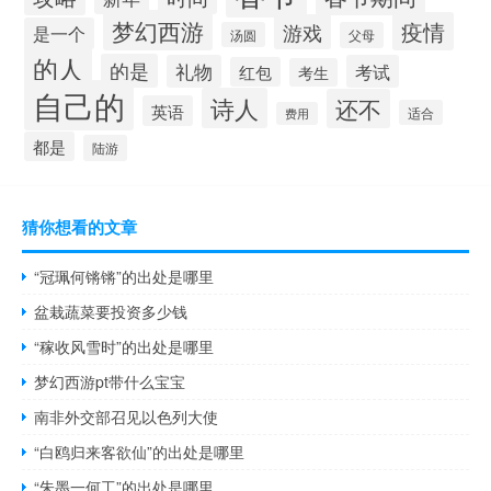
梦幻西游
疫情
游戏
是一个
汤圆
父母
的人
的是
礼物
考试
红包
考生
自己的
诗人
还不
英语
适合
费用
都是
陆游
猜你想看的文章
“冠珮何锵锵”的出处是哪里
盆栽蔬菜要投资多少钱
“稼收风雪时”的出处是哪里
梦幻西游pt带什么宝宝
南非外交部召见以色列大使
“白鸥归来客欲仙”的出处是哪里
“朱墨一何工”的出处是哪里