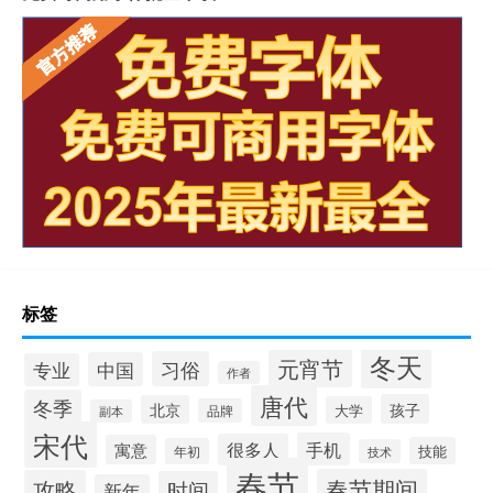
标签
冬天
元宵节
习俗
中国
专业
作者
唐代
冬季
孩子
北京
大学
品牌
副本
宋代
手机
很多人
寓意
技能
年初
技术
春节
春节期间
攻略
时间
新年