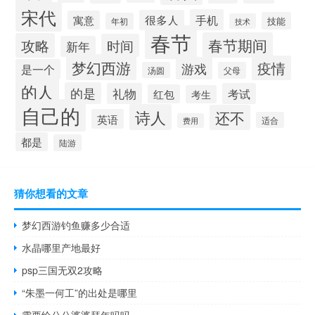
宋代
手机
很多人
寓意
技能
年初
技术
春节
春节期间
攻略
时间
新年
梦幻西游
疫情
游戏
是一个
汤圆
父母
的人
的是
礼物
考试
红包
考生
自己的
诗人
还不
英语
适合
费用
都是
陆游
猜你想看的文章
梦幻西游钓鱼赚多少合适
水晶哪里产地最好
psp三国无双2攻略
“朱墨一何工”的出处是哪里