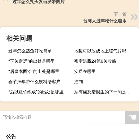
过年怎么扎头发当发带图片
下一篇
台湾人过年吃什么糖水
相关问题
过年怎么蒸鱼好吃简单
地暖可以改成地上暖气片吗
“玉关定远”的出处是哪里
密室逃脱24第6关攻略
“后皇本图治”的出处是哪里
安岳在哪里
春节拜年带什么饮料给客户
控制
“后以粗竹织成”的出处是哪里
别有幽愁暗恨生的下一句是什么
☚
公告