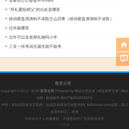
需要给公公婆婆拜年吗吗
“拜礼重阳师父”的出处是哪里
移动硬盘滴滴响不读取怎么回事（移动硬盘滴滴响不读取）
过年躲哪里
过年可以送老师礼物吗小学
三支一扶考试往届生能不能考
教育分类
Copyright © 2012 - 2026
教育在线
Powered by
网站分类目录
|
精选推荐文章
|
网站
地图
|
疑难解答
陕ICP备05433492号
声明：本站内容来自互联网，如信息有错误可发邮件到f_fb#foxmail.com说明，我们
会及时纠正，谢谢
本站仅为个人兴趣爱好，不接盈利性广告及商业合作
小男孩