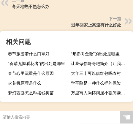
上一篇
冬天地热不热怎么办
下一篇
过年回家上高速有什么好处
相关问题
春节旅游带什么口罩好
“形影向金微”的出处是哪里
“春晴尤惬看花者”的出处是哪里
让我做你哥哥吧简介（让我做你哥哥吧）
春节心里沉重是什么原因
大年三十可以借红包吗农村
火花机原理是什么
学平险是一种什么样的保险
梦幻西游怎么种摇钱树苗
万里写入胸怀间屈小强阅读答案（万里写入胸怀间）
☚