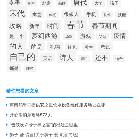
唐代
冬季
孩子
北京
大学
品牌
副本
宋代
手机
很多人
寓意
技能
年初
技术
春节
春节期间
攻略
时间
新年
梦幻西游
疫情
游戏
是一个
汤圆
父母
的人
的是
礼物
考试
红包
考生
自己的
诗人
还不
英语
适合
费用
都是
陆游
猜你想看的文章
河南鹤壁可提供安之星饮水设备维修服务地址在哪
开心消消乐攻略573关
“击鼓坎坎兮于神之宫”的出处是哪里
狮子 爱 谎言(关于狮子 爱 谎言简述)