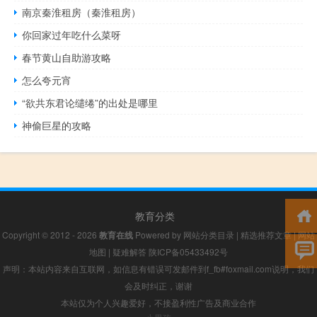
南京秦淮租房（秦淮租房）
你回家过年吃什么菜呀
春节黄山自助游攻略
怎么夸元宵
“欲共东君论缱绻”的出处是哪里
神偷巨星的攻略
教育分类
Copyright © 2012 - 2026
教育在线
Powered by
网站分类目录
|
精选推荐文章
|
网站
地图
|
疑难解答
陕ICP备05433492号
声明：本站内容来自互联网，如信息有错误可发邮件到f_fb#foxmail.com说明，我们
会及时纠正，谢谢
本站仅为个人兴趣爱好，不接盈利性广告及商业合作