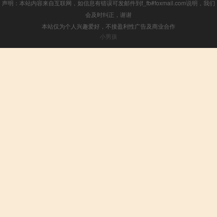
声明：本站内容来自互联网，如信息有错误可发邮件到f_fb#foxmail.com说明，我们
会及时纠正，谢谢
本站仅为个人兴趣爱好，不接盈利性广告及商业合作
小男孩