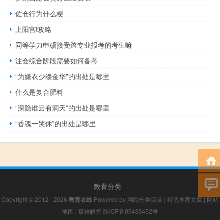
佐仓行为什么梗
上阳宫t攻略
同等学力申硕接受跨专业报考的考生嘛
注会综合阶段需要如何备考
“为嫌衣少缕金华”的出处是哪里
什么是复合肥料
“深隐谁云有洞天”的出处是哪里
“香魂一哭休”的出处是哪里
教育分类
Copyright © 2012 - 2026
教育在线
Powered by
网站分类目录
|
精选推荐文章
|
网站
地图
|
疑难解答
陕ICP备05433492号