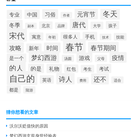
冬天
元宵节
习俗
中国
专业
作者
唐代
冬季
孩子
北京
大学
品牌
副本
宋代
手机
很多人
寓意
技能
年初
技术
春节
春节期间
攻略
时间
新年
梦幻西游
疫情
游戏
是一个
汤圆
父母
的人
的是
礼物
考试
红包
考生
自己的
诗人
还不
英语
适合
费用
都是
陆游
猜你想看的文章
沃尔沃贬值快的原因
梦幻西游玄奘身世经验表