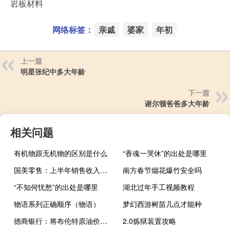
岩板材料
网络标签：
亲戚
婆家
年初
上一篇
明星张纪中多大年龄
下一篇
谢尔顿爸爸多大年龄
相关问题
有机物跟无机物的区别是什么
“香魂一哭休”的出处是哪里
国美零售：上半年销售收入同比下降逾90%上半年净亏损同比增长约15%-25%至6月30日逾期银行及其他借款共约160亿元人民币
南方春节烟花爆竹安全吗
“不知何忧愁”的出处是哪里
湖北过年手工视频教程
物语系列正确顺序（物语）
梦幻西游树苗几点才能种
德商银行：将布伦特原油价格预测维持不变年底预计为每桶85美元
2.0炼狱装置攻略