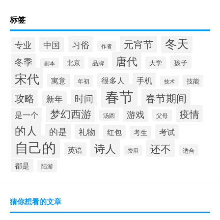
标签
冬天
元宵节
习俗
中国
专业
作者
唐代
冬季
孩子
北京
大学
品牌
副本
宋代
手机
很多人
寓意
技能
年初
技术
春节
春节期间
攻略
时间
新年
梦幻西游
疫情
游戏
是一个
汤圆
父母
的人
的是
礼物
考试
红包
考生
自己的
诗人
还不
英语
适合
费用
都是
陆游
猜你想看的文章