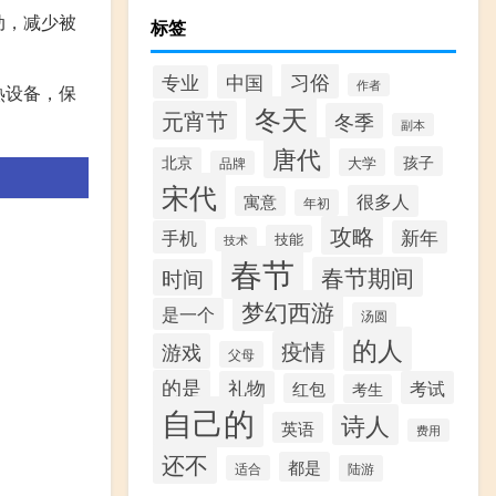
动，减少被
标签
习俗
中国
专业
作者
热设备，保
冬天
元宵节
冬季
副本
唐代
孩子
北京
大学
品牌
宋代
很多人
寓意
年初
攻略
手机
新年
技能
技术
春节
春节期间
时间
梦幻西游
是一个
汤圆
的人
疫情
游戏
父母
的是
礼物
考试
红包
考生
自己的
诗人
英语
费用
还不
都是
适合
陆游