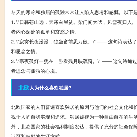
冬天的寒冷和独居的孤独常常让人陷入思考和感慨。以下
1. \"日暮苍山远，天寒白屋贫。柴门闻犬吠，风雪夜归人
者内心深处的孤单和哀愁之情。
2. \"寂寞长夜漫漫，独坐窗前思万般。\" —— 这句
和思念之情。
3. \"寒夜孤灯一犹在，卧看残月映疏窗。\" —— 这
者思念与孤独的心境。
北欧
人为什么喜欢独居?
北欧国家的人们普遍喜欢独居的原因与他们的社会文化和
视个人的自我实现和追求。独居被视为一种自由自在的生
外，北欧国家的社会福利制度发达，提供了充分的社会保
认可和鼓励的生活方式。