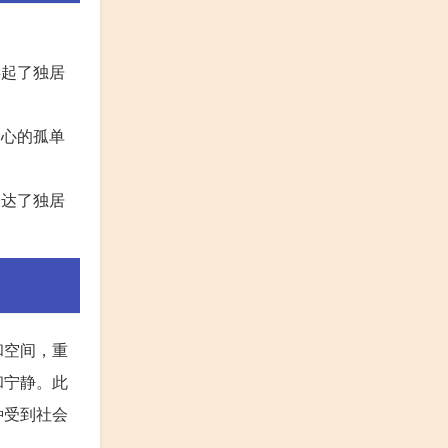
唤起了独居
内心的孤单
表达了独居
和空间，重
和宁静。此
种受到社会