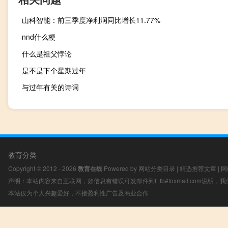
山科智能：前三季度净利润同比增长11.77%
nnd什么梗
什么是祖父悖论
是不是下个星期过年
与过年有关的诗词
教育分类
Copyright © 2012 - 2026
教育在线
Powered by
网站分类目录
|
精选推荐文章
|
网
声明：本站内容来自互联网，如信息有错误可发邮件到f_fb#foxmail.com说明
本站仅为个人兴趣爱好，不接盈利性广告及商业合作