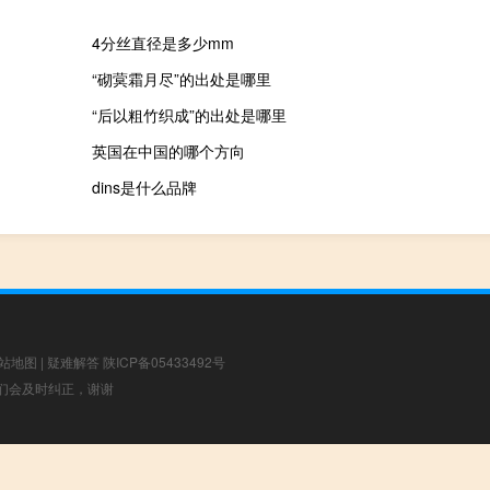
4分丝直径是多少mm
“砌蓂霜月尽”的出处是哪里
“后以粗竹织成”的出处是哪里
英国在中国的哪个方向
dins是什么品牌
站地图
|
疑难解答
陕ICP备05433492号
，我们会及时纠正，谢谢