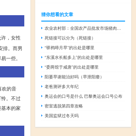
猜你想看的文章
农业农村部：全国农产品批发市场猪肉平均价格为22.36元/公斤比上周五上升0.9%
允许，女性
死链接可以分为（死链接）
“驿鸦啼月早”的出处是哪里
安排。而男
“东溪水长船多上”的出处是哪里
容易一些。
“委两馆于咸唐”的出处是哪里
阳萎早谢能治好吗（早泄阳痿）
老爸测评多大年纪
喜欢的音
奥运会的口号是什么 巴黎奥运会口号公布
可怜。不过
密室逃脱第四章攻略
些基本的家
美国监狱过冬天吗