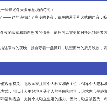
是一些描述冬天孤单意境的诗句：
。\" —— 这句诗描绘了寒冷的冬夜，贫寒的屋子和犬吠的声音，
诗表达了冬夜的寂寞和独自思考的情景，窗外的风雪更加衬托出独居者
句诗通过描述寒冷的夜晚，独自守着一盏孤灯，眺望窗外的残月映照，
价值观念有关。北欧国家注重个人独立和自主性，倡导个人隐私
活方式，可以让人更好地享受个人的空间和时间，追求内心平静
障和福利措施，支持个人独立生活的能力。因此，独居被视为一